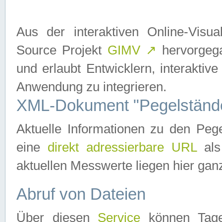
Aus der interaktiven Online-Vis
Source Projekt
GIMV
↗
hervorgega
und erlaubt Entwicklern, interaktive
Anwendung zu integrieren.
XML-Dokument "Pegelständ
Aktuelle Informationen zu den P
eine
direkt adressierbare URL
als
aktuellen Messwerte liegen hier ganz
Abruf von Dateien
Über diesen
Service
können Tages