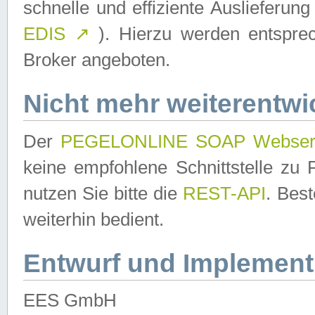
schnelle und effiziente Auslieferun
EDIS
↗
). Hierzu werden entspr
Broker angeboten.
Nicht mehr weiterentwi
Der
PEGELONLINE SOAP Webser
keine empfohlene Schnittstelle z
nutzen Sie bitte die
REST-API
. Bes
weiterhin bedient.
Entwurf und Implement
EES GmbH