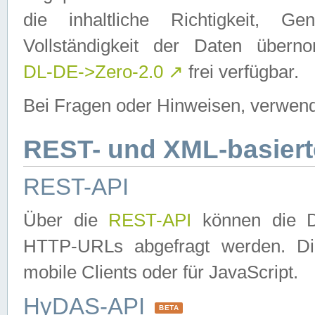
die inhaltliche Richtigkeit, Gen
Vollständigkeit der Daten über
DL-DE->Zero-2.0
↗
frei verfügbar.
Bei Fragen oder Hinweisen, verwend
REST- und XML-basiert
REST-API
Über die
REST-API
können die Da
HTTP-URLs abgefragt werden. Dies
mobile Clients oder für JavaScript.
HyDAS-API
BETA