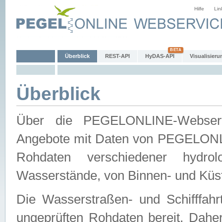
Hilfe
Lin
Überblick
REST-API
HyDAS-API
Visualisieru
Überblick
Über die PEGELONLINE-Webservic
Angebote mit Daten von PEGELONLI
Rohdaten verschiedener hydro
Wasserstände, von Binnen- und Küs
Die Wasserstraßen- und Schifffahr
ungeprüften Rohdaten bereit. Daher