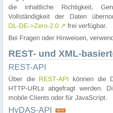
die inhaltliche Richtigkeit, Gen
Vollständigkeit der Daten über
DL-DE->Zero-2.0
↗
frei verfügbar.
Bei Fragen oder Hinweisen, verwend
REST- und XML-basiert
REST-API
Über die
REST-API
können die Da
HTTP-URLs abgefragt werden. Dies
mobile Clients oder für JavaScript.
HyDAS-API
BETA