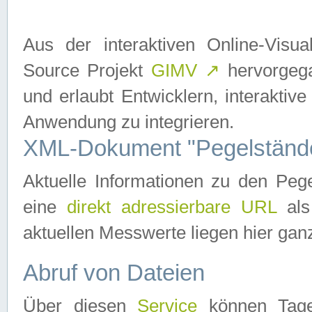
Aus der interaktiven Online-Vis
Source Projekt
GIMV
↗
hervorgega
und erlaubt Entwicklern, interaktive
Anwendung zu integrieren.
XML-Dokument "Pegelständ
Aktuelle Informationen zu den P
eine
direkt adressierbare URL
als
aktuellen Messwerte liegen hier ganz
Abruf von Dateien
Über diesen
Service
können Tages