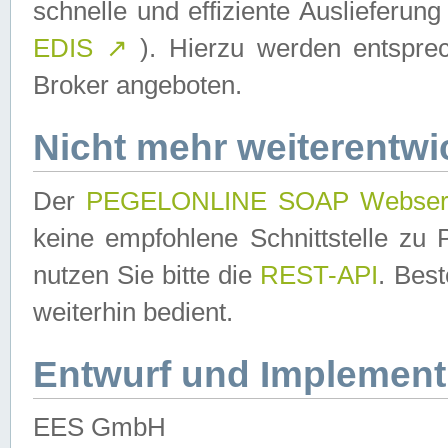
schnelle und effiziente Auslieferun
EDIS
↗
). Hierzu werden entspr
Broker angeboten.
Nicht mehr weiterentwi
Der
PEGELONLINE SOAP Webser
keine empfohlene Schnittstelle z
nutzen Sie bitte die
REST-API
. Bes
weiterhin bedient.
Entwurf und Implement
EES GmbH