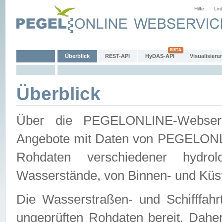
Hilfe
Lin
Überblick
REST-API
HyDAS-API
Visualisieru
Überblick
Über die PEGELONLINE-Webservic
Angebote mit Daten von PEGELONLI
Rohdaten verschiedener hydro
Wasserstände, von Binnen- und Küs
Die Wasserstraßen- und Schifffahr
ungeprüften Rohdaten bereit. Daher