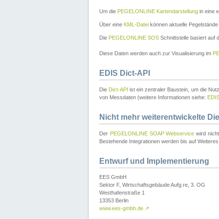
Um die
PEGELONLINE Kartendarstellung
in eine 
Über eine
KML-Datei
können aktuelle Pegelstände
Die
PEGELONLINE SOS
Schnittstelle basiert auf
Diese Daten werden auch zur Visualisierung im
PE
EDIS Dict-API
Die
Dict-API
ist ein zentraler Baustein, um die Nu
von Messdaten (weitere Informationen siehe:
EDI
Nicht mehr weiterentwickelte Di
Der
PEGELONLINE SOAP Webservice
wird nich
Bestehende Integrationen werden bis auf Weiteres 
Entwurf und Implementierung
EES GmbH
Sektor F, Wirtschaftsgebäude Aufg.re, 3. OG
Westhafenstraße 1
13353 Berlin
www.ees-gmbh.de
↗