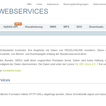
Hilfe
Links
Impressum
Nutzungsbedingungen
Datenschut
HyDAS-API
Visualisierung
WMS
WFS
SOS
Downloads
ttanbieter kostenlos ihre Angebote mit Daten von PEGELONLINE erweitern. Diese u
erstände, von Binnen- und Küstenpegeln entlang der Bundeswasserstraßen.
es Bundes (WSV) stellt diese ungeprüften Rohdaten bereit. Daher wird keine Haftung oder
ständigkeit der Daten übernommen. Die Daten sind unter der Lizenz
DL-DE->Zero-2.0
↗
frei ve
das
Kontaktformular
.
rvices
dlichen Formaten mittels HTTP-URLs abgefragt werden. Diese Schnittstelle eignet sich besond