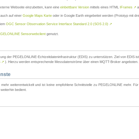
externe Webseite einzubetten, kann eine
einbettbare Version
mittels eines HTML
IFrames
↗
a
 auch auf einer
Google Maps Karte
oder in Google Earth eingebettet werden (Prototyp mit dre
 dem
OGC Sensor Observation Service Interface Standard 2.0 (SOS 2.0)
↗
GELONLINE Sensorwebclient
genutzt.
tzung der PEGELONLINE-Echtzeitdateninfrastruktur (EDIS) zu unterstützen. Ziel von EDIS ist e
S
↗
). Hierzu werden entsprechende Messdatenströme über einen MQTT-Broker angeboten.
enste
t mehr weiterentwickelt und ist keine empfohlene Schnittstelle zu PEGELONLINE mehr. Für n
weiterhin bedient.