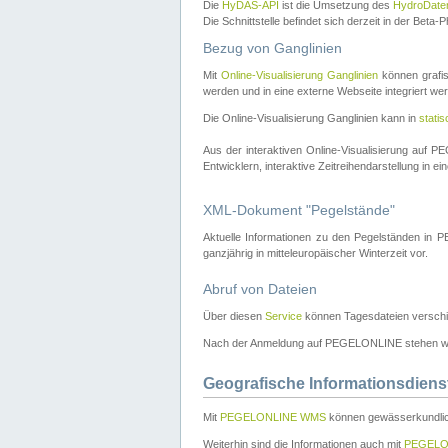
Die
HyDAS-API
ist die Umsetzung des
HydroDate
Die Schnittstelle befindet sich derzeit in der Bet
Bezug von Ganglinien
Mit
Online-Visualisierung Ganglinien
können grafis
werden und in eine externe Webseite integriert wer
Die Online-Visualisierung Ganglinien kann in
stati
Aus der interaktiven Online-Visualisierung auf
Entwicklern, interaktive Zeitreihendarstellung in 
XML-Dokument "Pegelstände"
Aktuelle Informationen zu den Pegelständen i
ganzjährig in mitteleuropäischer Winterzeit vor.
Abruf von Dateien
Über diesen
Service
können Tagesdateien verschi
Nach der Anmeldung auf PEGELONLINE stehen wei
Geografische Informationsdiens
Mit
PEGELONLINE WMS
können gewässerkundlic
Weiterhin sind die Informationen auch mit
PEGELO