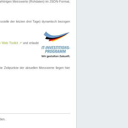
ugehörigen Messwerte (Rohdaten) im JSON-Format.
sstelle der letzten drei Tage) dynamisch bezogen
e Web Toolkit
↗
und erlaubt
 Zeitpunkte der aktuellen Messwerte liegen hier
den.