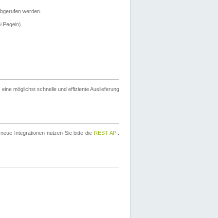
bgerufen werden.
i Pegeln).
ine möglichst schnelle und effiziente Auslieferung
eue Integrationen nutzen Sie bitte die
REST-API
.