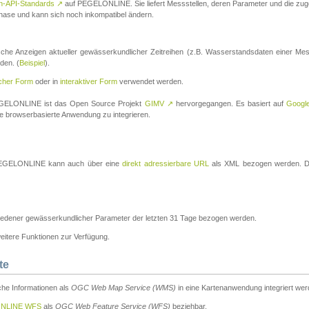
n-API-Standards
↗
auf PEGELONLINE. Sie liefert Messstellen, deren Parameter und die z
a-Phase und kann sich noch inkompatibel ändern.
che Anzeigen aktueller gewässerkundlicher Zeitreihen (z.B. Wasserstandsdaten einer Mes
den. (
Beispiel
).
scher Form
oder in
interaktiver Form
verwendet werden.
 PEGELONLINE ist das Open Source Projekt
GIMV
↗
hervorgegangen. Es basiert auf
Googl
eine browserbasierte Anwendung zu integrieren.
n PEGELONLINE kann auch über eine
direkt adressierbare URL
als XML bezogen werden. Die
edener gewässerkundlicher Parameter der letzten 31 Tage bezogen werden.
tere Funktionen zur Verfügung.
te
he Informationen als
OGC Web Map Service (WMS)
in eine Kartenanwendung integriert wer
NLINE WFS
als
OGC Web Feature Service (WFS)
beziehbar.