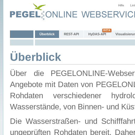
Hilfe
Lin
Überblick
REST-API
HyDAS-API
Visualisieru
Überblick
Über die PEGELONLINE-Webservic
Angebote mit Daten von PEGELONLI
Rohdaten verschiedener hydro
Wasserstände, von Binnen- und Küs
Die Wasserstraßen- und Schifffahr
ungeprüften Rohdaten bereit. Daher