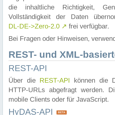
die inhaltliche Richtigkeit, Gen
Vollständigkeit der Daten über
DL-DE->Zero-2.0
↗
frei verfügbar.
Bei Fragen oder Hinweisen, verwend
REST- und XML-basiert
REST-API
Über die
REST-API
können die Da
HTTP-URLs abgefragt werden. Dies
mobile Clients oder für JavaScript.
HyDAS-API
BETA