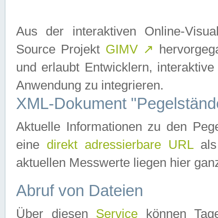
Aus der interaktiven Online-Vis
Source Projekt
GIMV
↗
hervorgega
und erlaubt Entwicklern, interaktive
Anwendung zu integrieren.
XML-Dokument "Pegelständ
Aktuelle Informationen zu den P
eine
direkt adressierbare URL
als
aktuellen Messwerte liegen hier ganz
Abruf von Dateien
Über diesen
Service
können Tages