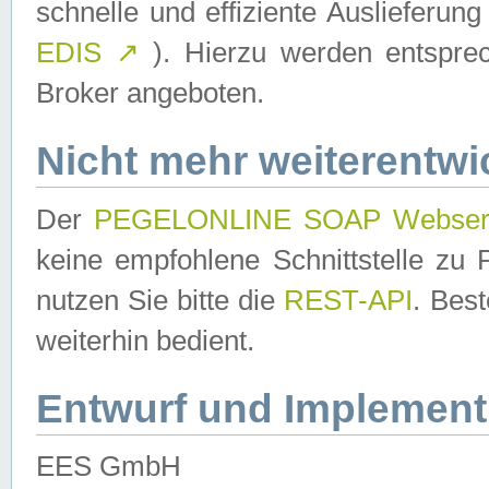
schnelle und effiziente Auslieferun
EDIS
↗
). Hierzu werden entspr
Broker angeboten.
Nicht mehr weiterentwi
Der
PEGELONLINE SOAP Webser
keine empfohlene Schnittstelle z
nutzen Sie bitte die
REST-API
. Bes
weiterhin bedient.
Entwurf und Implement
EES GmbH