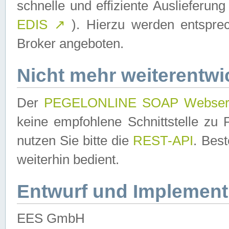
schnelle und effiziente Auslieferun
EDIS
↗
). Hierzu werden entspr
Broker angeboten.
Nicht mehr weiterentwi
Der
PEGELONLINE SOAP Webser
keine empfohlene Schnittstelle z
nutzen Sie bitte die
REST-API
. Bes
weiterhin bedient.
Entwurf und Implement
EES GmbH