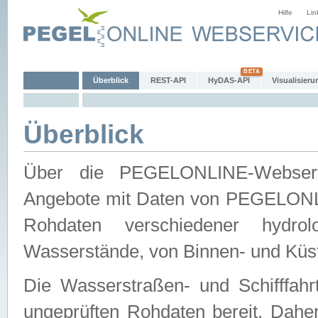
Hilfe
Lin
Überblick
REST-API
HyDAS-API
Visualisieru
Überblick
Über die PEGELONLINE-Webservic
Angebote mit Daten von PEGELONLI
Rohdaten verschiedener hydro
Wasserstände, von Binnen- und Küs
Die Wasserstraßen- und Schifffahr
ungeprüften Rohdaten bereit. Daher