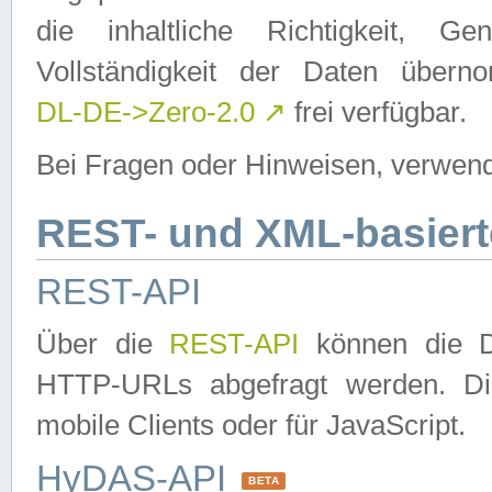
die inhaltliche Richtigkeit, Gen
Vollständigkeit der Daten über
DL-DE->Zero-2.0
↗
frei verfügbar.
Bei Fragen oder Hinweisen, verwend
REST- und XML-basiert
REST-API
Über die
REST-API
können die Da
HTTP-URLs abgefragt werden. Dies
mobile Clients oder für JavaScript.
HyDAS-API
BETA