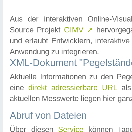
Aus der interaktiven Online-Vis
Source Projekt
GIMV
↗
hervorgega
und erlaubt Entwicklern, interaktive
Anwendung zu integrieren.
XML-Dokument "Pegelständ
Aktuelle Informationen zu den P
eine
direkt adressierbare URL
als
aktuellen Messwerte liegen hier ganz
Abruf von Dateien
Über diesen
Service
können Tages