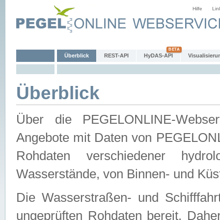
Hilfe
Lin
Überblick
REST-API
HyDAS-API
Visualisieru
Überblick
Über die PEGELONLINE-Webservic
Angebote mit Daten von PEGELONLI
Rohdaten verschiedener hydro
Wasserstände, von Binnen- und Küs
Die Wasserstraßen- und Schifffahr
ungeprüften Rohdaten bereit. Daher