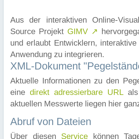
Aus der interaktiven Online-Vis
Source Projekt
GIMV
↗
hervorgega
und erlaubt Entwicklern, interaktive
Anwendung zu integrieren.
XML-Dokument "Pegelständ
Aktuelle Informationen zu den P
eine
direkt adressierbare URL
als
aktuellen Messwerte liegen hier ganz
Abruf von Dateien
Über diesen
Service
können Tages