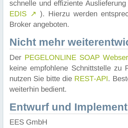
schnelle und effiziente Auslieferun
EDIS
↗
). Hierzu werden entspr
Broker angeboten.
Nicht mehr weiterentwi
Der
PEGELONLINE SOAP Webser
keine empfohlene Schnittstelle z
nutzen Sie bitte die
REST-API
. Bes
weiterhin bedient.
Entwurf und Implement
EES GmbH