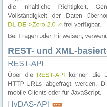
die inhaltliche Richtigkeit, Gen
Vollständigkeit der Daten über
DL-DE->Zero-2.0
↗
frei verfügbar.
Bei Fragen oder Hinweisen, verwend
REST- und XML-basiert
REST-API
Über die
REST-API
können die Da
HTTP-URLs abgefragt werden. Dies
mobile Clients oder für JavaScript.
HyDAS-API
BETA