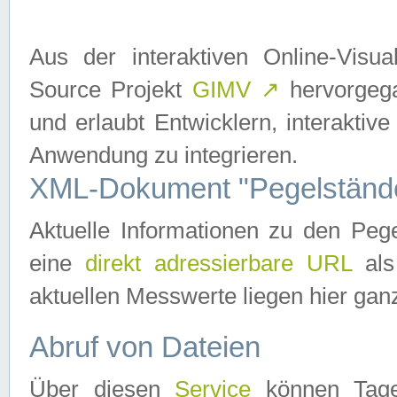
Aus der interaktiven Online-Vis
Source Projekt
GIMV
↗
hervorgega
und erlaubt Entwicklern, interaktive
Anwendung zu integrieren.
XML-Dokument "Pegelständ
Aktuelle Informationen zu den P
eine
direkt adressierbare URL
als
aktuellen Messwerte liegen hier ganz
Abruf von Dateien
Über diesen
Service
können Tages