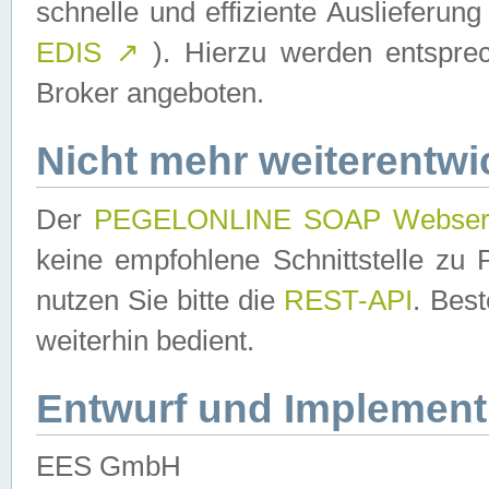
schnelle und effiziente Auslieferun
EDIS
↗
). Hierzu werden entspr
Broker angeboten.
Nicht mehr weiterentwi
Der
PEGELONLINE SOAP Webser
keine empfohlene Schnittstelle z
nutzen Sie bitte die
REST-API
. Bes
weiterhin bedient.
Entwurf und Implement
EES GmbH