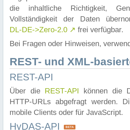
die inhaltliche Richtigkeit, Gen
Vollständigkeit der Daten über
DL-DE->Zero-2.0
↗
frei verfügbar.
Bei Fragen oder Hinweisen, verwend
REST- und XML-basiert
REST-API
Über die
REST-API
können die Da
HTTP-URLs abgefragt werden. Dies
mobile Clients oder für JavaScript.
HyDAS-API
BETA