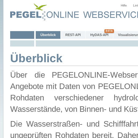
Hilfe
Lin
Überblick
REST-API
HyDAS-API
Visualisieru
Überblick
Über die PEGELONLINE-Webservic
Angebote mit Daten von PEGELONLI
Rohdaten verschiedener hydro
Wasserstände, von Binnen- und Küs
Die Wasserstraßen- und Schifffahr
ungeprüften Rohdaten bereit. Daher