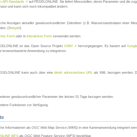
n-API-Standards
↗
auf PEGELONLINE. Sie liefert Messstellen, deren Parameter und die z
a-Phase und kann sich noch inkompatibel ändern.
che Anzeigen aktueller gewässerkundlicher Zeitreihen (z.B. Wasserstandsdaten einer Mes
den. (
Beispiel
).
scher Form
oder in
interaktiver Form
verwendet werden.
 PEGELONLINE ist das Open Source Projekt
GIMV
↗
hervorgegangen. Es basiert auf
Googl
eine browserbasierte Anwendung zu integrieren.
n PEGELONLINE kann auch über eine
direkt adressierbare URL
als XML bezogen werden. Die
edener gewässerkundlicher Parameter der letzten 31 Tage bezogen werden.
tere Funktionen zur Verfügung.
te
he Informationen als
OGC Web Map Service (WMS)
in eine Kartenanwendung integriert wer
NLINE WFS
als
OGC Web Feature Service (WFS)
beziehbar.