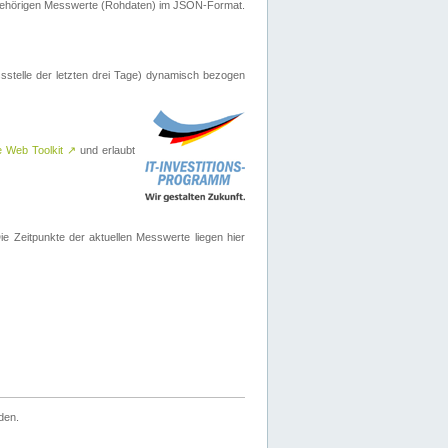
ugehörigen Messwerte (Rohdaten) im JSON-Format.
sstelle der letzten drei Tage) dynamisch bezogen
e Web Toolkit
↗
und erlaubt
 Zeitpunkte der aktuellen Messwerte liegen hier
den.