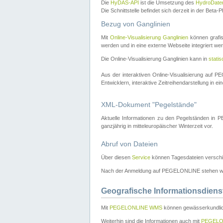
Die
HyDAS-API
ist die Umsetzung des
HydroDate
Die Schnittstelle befindet sich derzeit in der Bet
Bezug von Ganglinien
Mit
Online-Visualisierung Ganglinien
können grafis
werden und in eine externe Webseite integriert wer
Die Online-Visualisierung Ganglinien kann in
stati
Aus der interaktiven Online-Visualisierung auf
Entwicklern, interaktive Zeitreihendarstellung in 
XML-Dokument "Pegelstände"
Aktuelle Informationen zu den Pegelständen i
ganzjährig in mitteleuropäischer Winterzeit vor.
Abruf von Dateien
Über diesen
Service
können Tagesdateien verschi
Nach der Anmeldung auf PEGELONLINE stehen wei
Geografische Informationsdiens
Mit
PEGELONLINE WMS
können gewässerkundlic
Weiterhin sind die Informationen auch mit
PEGELO