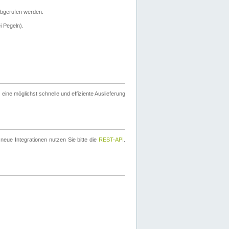
bgerufen werden.
i Pegeln).
ine möglichst schnelle und effiziente Auslieferung
eue Integrationen nutzen Sie bitte die
REST-API
.