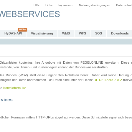
Hilfe
Links
Impressum
Nutzungsbedingungen
Datenschut
HyDAS-API
Visualisierung
WMS
WFS
SOS
Downloads
ttanbieter kostenlos ihre Angebote mit Daten von PEGELONLINE erweitern. Diese u
erstände, von Binnen- und Küstenpegeln entlang der Bundeswasserstraßen.
es Bundes (WSV) stellt diese ungeprüften Rohdaten bereit. Daher wird keine Haftung oder
ständigkeit der Daten übernommen. Die Daten sind unter der Lizenz
DL-DE->Zero-2.0
↗
frei ve
das
Kontaktformular
.
rvices
dlichen Formaten mittels HTTP-URLs abgefragt werden. Diese Schnittstelle eignet sich besond