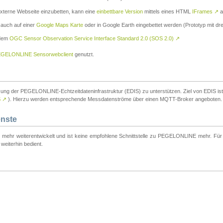
externe Webseite einzubetten, kann eine
einbettbare Version
mittels eines HTML
IFrames
↗
a
 auch auf einer
Google Maps Karte
oder in Google Earth eingebettet werden (Prototyp mit dre
 dem
OGC Sensor Observation Service Interface Standard 2.0 (SOS 2.0)
↗
GELONLINE Sensorwebclient
genutzt.
tzung der PEGELONLINE-Echtzeitdateninfrastruktur (EDIS) zu unterstützen. Ziel von EDIS ist e
S
↗
). Hierzu werden entsprechende Messdatenströme über einen MQTT-Broker angeboten.
enste
t mehr weiterentwickelt und ist keine empfohlene Schnittstelle zu PEGELONLINE mehr. Für n
weiterhin bedient.