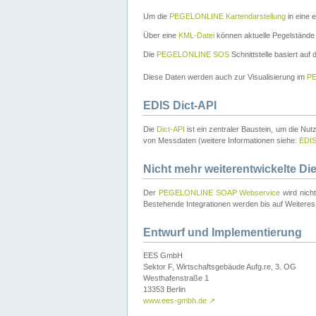
Um die
PEGELONLINE Kartendarstellung
in eine 
Über eine
KML-Datei
können aktuelle Pegelstände
Die
PEGELONLINE SOS
Schnittstelle basiert auf
Diese Daten werden auch zur Visualisierung im
PE
EDIS Dict-API
Die
Dict-API
ist ein zentraler Baustein, um die Nu
von Messdaten (weitere Informationen siehe:
EDI
Nicht mehr weiterentwickelte Di
Der
PEGELONLINE SOAP Webservice
wird nich
Bestehende Integrationen werden bis auf Weiteres 
Entwurf und Implementierung
EES GmbH
Sektor F, Wirtschaftsgebäude Aufg.re, 3. OG
Westhafenstraße 1
13353 Berlin
www.ees-gmbh.de
↗