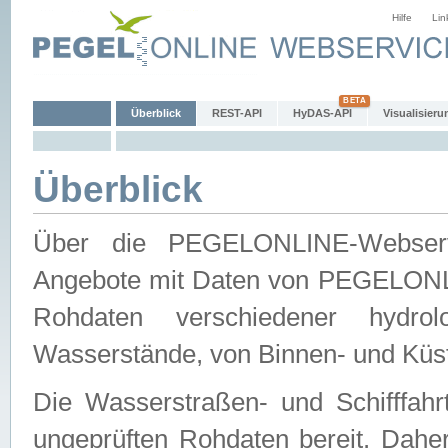
Hilfe
Lin
Überblick
REST-API
HyDAS-API
Visualisieru
Überblick
Über die PEGELONLINE-Webservic
Angebote mit Daten von PEGELONLI
Rohdaten verschiedener hydro
Wasserstände, von Binnen- und Küs
Die Wasserstraßen- und Schifffahr
ungeprüften Rohdaten bereit. Daher