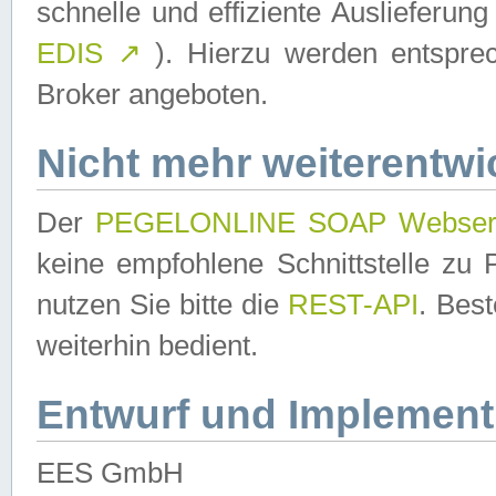
schnelle und effiziente Auslieferun
EDIS
↗
). Hierzu werden entspr
Broker angeboten.
Nicht mehr weiterentwi
Der
PEGELONLINE SOAP Webser
keine empfohlene Schnittstelle z
nutzen Sie bitte die
REST-API
. Bes
weiterhin bedient.
Entwurf und Implement
EES GmbH