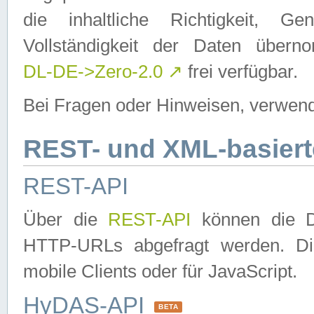
die inhaltliche Richtigkeit, Gen
Vollständigkeit der Daten über
DL-DE->Zero-2.0
↗
frei verfügbar.
Bei Fragen oder Hinweisen, verwend
REST- und XML-basiert
REST-API
Über die
REST-API
können die Da
HTTP-URLs abgefragt werden. Dies
mobile Clients oder für JavaScript.
HyDAS-API
BETA