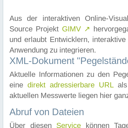
Aus der interaktiven Online-Vis
Source Projekt
GIMV
↗
hervorgega
und erlaubt Entwicklern, interaktive
Anwendung zu integrieren.
XML-Dokument "Pegelständ
Aktuelle Informationen zu den P
eine
direkt adressierbare URL
als
aktuellen Messwerte liegen hier ganz
Abruf von Dateien
Über diesen
Service
können Tages