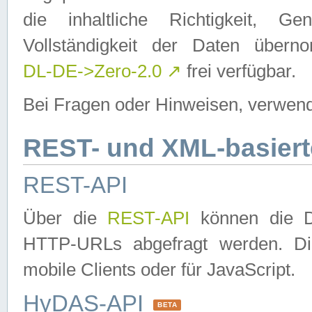
die inhaltliche Richtigkeit, Gen
Vollständigkeit der Daten über
DL-DE->Zero-2.0
↗
frei verfügbar.
Bei Fragen oder Hinweisen, verwend
REST- und XML-basiert
REST-API
Über die
REST-API
können die Da
HTTP-URLs abgefragt werden. Dies
mobile Clients oder für JavaScript.
HyDAS-API
BETA