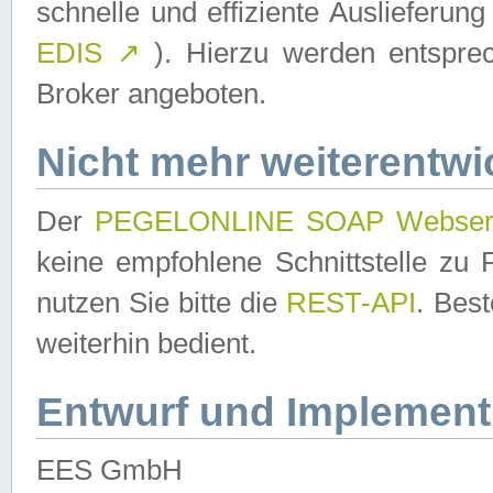
schnelle und effiziente Auslieferun
EDIS
↗
). Hierzu werden entspr
Broker angeboten.
Nicht mehr weiterentwi
Der
PEGELONLINE SOAP Webser
keine empfohlene Schnittstelle z
nutzen Sie bitte die
REST-API
. Bes
weiterhin bedient.
Entwurf und Implement
EES GmbH