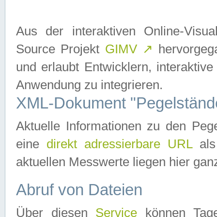
Aus der interaktiven Online-Vis
Source Projekt
GIMV
↗
hervorgega
und erlaubt Entwicklern, interaktive
Anwendung zu integrieren.
XML-Dokument "Pegelständ
Aktuelle Informationen zu den P
eine
direkt adressierbare URL
als
aktuellen Messwerte liegen hier ganz
Abruf von Dateien
Über diesen
Service
können Tages