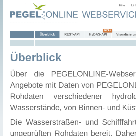
Hilfe
Lin
Überblick
REST-API
HyDAS-API
Visualisieru
Überblick
Über die PEGELONLINE-Webservic
Angebote mit Daten von PEGELONLI
Rohdaten verschiedener hydro
Wasserstände, von Binnen- und Küs
Die Wasserstraßen- und Schifffahr
ungeprüften Rohdaten bereit. Daher