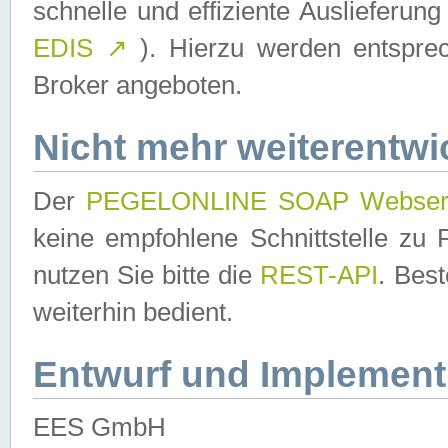
schnelle und effiziente Auslieferun
EDIS
↗
). Hierzu werden entspr
Broker angeboten.
Nicht mehr weiterentwi
Der
PEGELONLINE SOAP Webser
keine empfohlene Schnittstelle z
nutzen Sie bitte die
REST-API
. Bes
weiterhin bedient.
Entwurf und Implement
EES GmbH