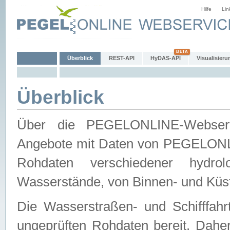
Hilfe
Lin
Überblick
REST-API
HyDAS-API
Visualisieru
Überblick
Über die PEGELONLINE-Webservic
Angebote mit Daten von PEGELONLI
Rohdaten verschiedener hydro
Wasserstände, von Binnen- und Küs
Die Wasserstraßen- und Schifffahr
ungeprüften Rohdaten bereit. Daher