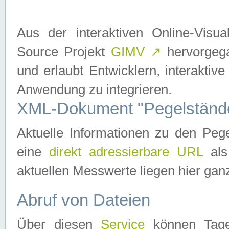
Aus der interaktiven Online-Vis
Source Projekt
GIMV
↗
hervorgega
und erlaubt Entwicklern, interaktive
Anwendung zu integrieren.
XML-Dokument "Pegelständ
Aktuelle Informationen zu den P
eine
direkt adressierbare URL
als
aktuellen Messwerte liegen hier ganz
Abruf von Dateien
Über diesen
Service
können Tages