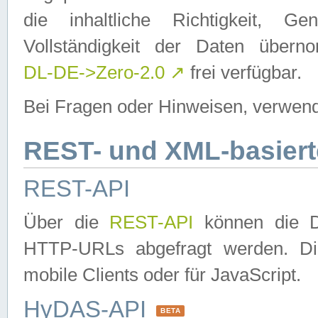
die inhaltliche Richtigkeit, Gen
Vollständigkeit der Daten über
DL-DE->Zero-2.0
↗
frei verfügbar.
Bei Fragen oder Hinweisen, verwend
REST- und XML-basiert
REST-API
Über die
REST-API
können die Da
HTTP-URLs abgefragt werden. Dies
mobile Clients oder für JavaScript.
HyDAS-API
BETA