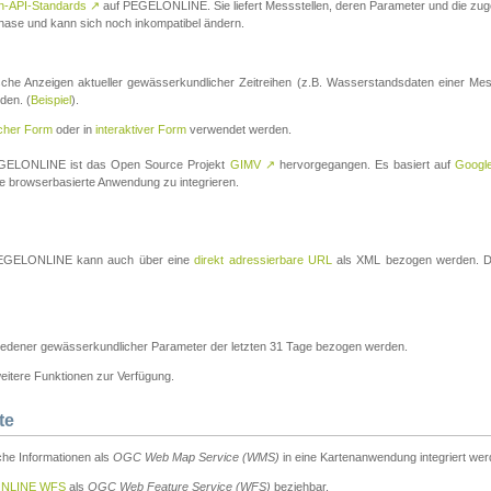
n-API-Standards
↗
auf PEGELONLINE. Sie liefert Messstellen, deren Parameter und die z
a-Phase und kann sich noch inkompatibel ändern.
che Anzeigen aktueller gewässerkundlicher Zeitreihen (z.B. Wasserstandsdaten einer Mes
den. (
Beispiel
).
scher Form
oder in
interaktiver Form
verwendet werden.
 PEGELONLINE ist das Open Source Projekt
GIMV
↗
hervorgegangen. Es basiert auf
Googl
eine browserbasierte Anwendung zu integrieren.
n PEGELONLINE kann auch über eine
direkt adressierbare URL
als XML bezogen werden. Die
edener gewässerkundlicher Parameter der letzten 31 Tage bezogen werden.
tere Funktionen zur Verfügung.
te
he Informationen als
OGC Web Map Service (WMS)
in eine Kartenanwendung integriert wer
NLINE WFS
als
OGC Web Feature Service (WFS)
beziehbar.