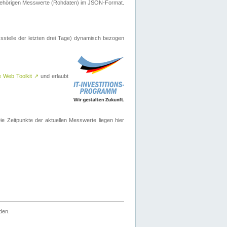
ugehörigen Messwerte (Rohdaten) im JSON-Format.
sstelle der letzten drei Tage) dynamisch bezogen
e Web Toolkit
↗
und erlaubt
 Zeitpunkte der aktuellen Messwerte liegen hier
den.