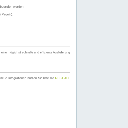
bgerufen werden.
i Pegeln).
ine möglichst schnelle und effiziente Auslieferung
eue Integrationen nutzen Sie bitte die
REST-API
.