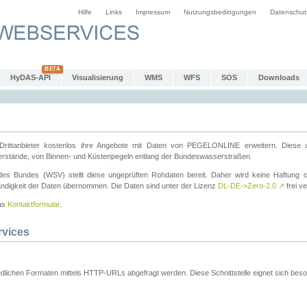
Hilfe
Links
Impressum
Nutzungsbedingungen
Datenschut
HyDAS-API
Visualisierung
WMS
WFS
SOS
Downloads
ttanbieter kostenlos ihre Angebote mit Daten von PEGELONLINE erweitern. Diese u
erstände, von Binnen- und Küstenpegeln entlang der Bundeswasserstraßen.
es Bundes (WSV) stellt diese ungeprüften Rohdaten bereit. Daher wird keine Haftung oder
ständigkeit der Daten übernommen. Die Daten sind unter der Lizenz
DL-DE->Zero-2.0
↗
frei ve
das
Kontaktformular
.
rvices
dlichen Formaten mittels HTTP-URLs abgefragt werden. Diese Schnittstelle eignet sich besond