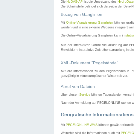
Die
HyDAS-API
ist die Umsetzung des
HydroDate
Die Schnittstelle befindet sich derzeit in der Bet
Bezug von Ganglinien
Mit
Online-Visualisierung Ganglinien
können grafis
werden und in eine externe Webseite integriert wer
Die Online-Visualisierung Ganglinien kann in
stati
Aus der interaktiven Online-Visualisierung auf
Entwicklern, interaktive Zeitreihendarstellung in 
XML-Dokument "Pegelstände"
Aktuelle Informationen zu den Pegelständen i
ganzjährig in mitteleuropäischer Winterzeit vor.
Abruf von Dateien
Über diesen
Service
können Tagesdateien verschi
Nach der Anmeldung auf PEGELONLINE stehen wei
Geografische Informationsdiens
Mit
PEGELONLINE WMS
können gewässerkundlic
Weiterhin sind die Informationen auch mit
PEGELO