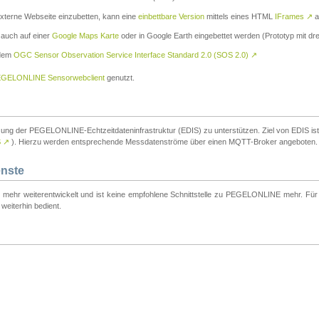
externe Webseite einzubetten, kann eine
einbettbare Version
mittels eines HTML
IFrames
↗
a
 auch auf einer
Google Maps Karte
oder in Google Earth eingebettet werden (Prototyp mit dre
 dem
OGC Sensor Observation Service Interface Standard 2.0 (SOS 2.0)
↗
GELONLINE Sensorwebclient
genutzt.
tzung der PEGELONLINE-Echtzeitdateninfrastruktur (EDIS) zu unterstützen. Ziel von EDIS ist e
S
↗
). Hierzu werden entsprechende Messdatenströme über einen MQTT-Broker angeboten.
enste
t mehr weiterentwickelt und ist keine empfohlene Schnittstelle zu PEGELONLINE mehr. Für n
weiterhin bedient.