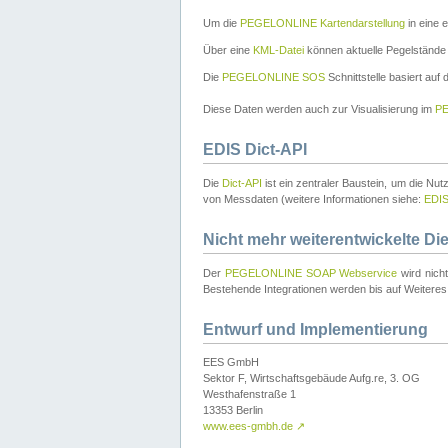
Um die
PEGELONLINE Kartendarstellung
in eine 
Über eine
KML-Datei
können aktuelle Pegelstände
Die
PEGELONLINE SOS
Schnittstelle basiert auf
Diese Daten werden auch zur Visualisierung im
PE
EDIS Dict-API
Die
Dict-API
ist ein zentraler Baustein, um die Nu
von Messdaten (weitere Informationen siehe:
EDI
Nicht mehr weiterentwickelte Di
Der
PEGELONLINE SOAP Webservice
wird nich
Bestehende Integrationen werden bis auf Weiteres 
Entwurf und Implementierung
EES GmbH
Sektor F, Wirtschaftsgebäude Aufg.re, 3. OG
Westhafenstraße 1
13353 Berlin
www.ees-gmbh.de
↗