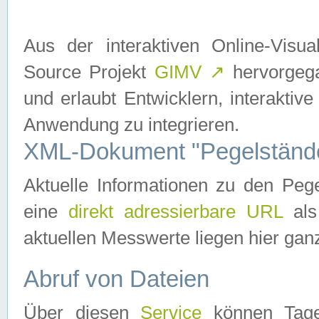
Aus der interaktiven Online-Vis
Source Projekt
GIMV
↗
hervorgega
und erlaubt Entwicklern, interaktive
Anwendung zu integrieren.
XML-Dokument "Pegelständ
Aktuelle Informationen zu den P
eine
direkt adressierbare URL
als
aktuellen Messwerte liegen hier ganz
Abruf von Dateien
Über diesen
Service
können Tages