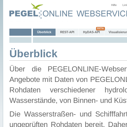
Hilfe
Lin
Überblick
REST-API
HyDAS-API
Visualisieru
Überblick
Über die PEGELONLINE-Webservic
Angebote mit Daten von PEGELONLI
Rohdaten verschiedener hydro
Wasserstände, von Binnen- und Küs
Die Wasserstraßen- und Schifffahr
ungeprüften Rohdaten bereit. Daher