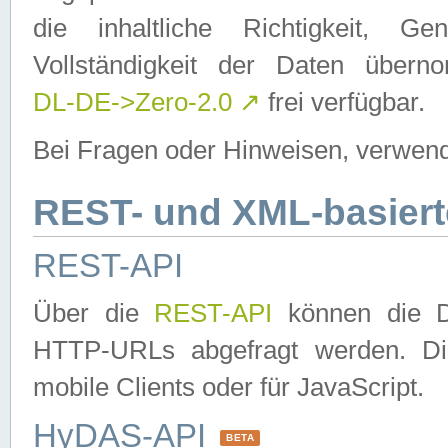
die inhaltliche Richtigkeit, Gen
Vollständigkeit der Daten über
DL-DE->Zero-2.0
↗
frei verfügbar.
Bei Fragen oder Hinweisen, verwend
REST- und XML-basiert
REST-API
Über die
REST-API
können die Da
HTTP-URLs abgefragt werden. Dies
mobile Clients oder für JavaScript.
HyDAS-API
BETA