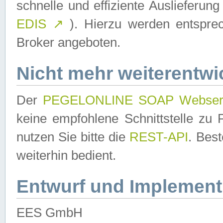
schnelle und effiziente Auslieferun
EDIS
↗
). Hierzu werden entspr
Broker angeboten.
Nicht mehr weiterentwi
Der
PEGELONLINE SOAP Webser
keine empfohlene Schnittstelle z
nutzen Sie bitte die
REST-API
. Bes
weiterhin bedient.
Entwurf und Implement
EES GmbH