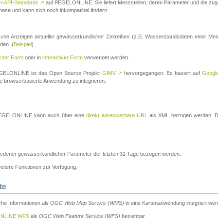
n-API-Standards
↗
auf PEGELONLINE. Sie liefert Messstellen, deren Parameter und die z
a-Phase und kann sich noch inkompatibel ändern.
che Anzeigen aktueller gewässerkundlicher Zeitreihen (z.B. Wasserstandsdaten einer Mes
den. (
Beispiel
).
scher Form
oder in
interaktiver Form
verwendet werden.
 PEGELONLINE ist das Open Source Projekt
GIMV
↗
hervorgegangen. Es basiert auf
Googl
eine browserbasierte Anwendung zu integrieren.
n PEGELONLINE kann auch über eine
direkt adressierbare URL
als XML bezogen werden. Die
edener gewässerkundlicher Parameter der letzten 31 Tage bezogen werden.
tere Funktionen zur Verfügung.
te
he Informationen als
OGC Web Map Service (WMS)
in eine Kartenanwendung integriert wer
NLINE WFS
als
OGC Web Feature Service (WFS)
beziehbar.