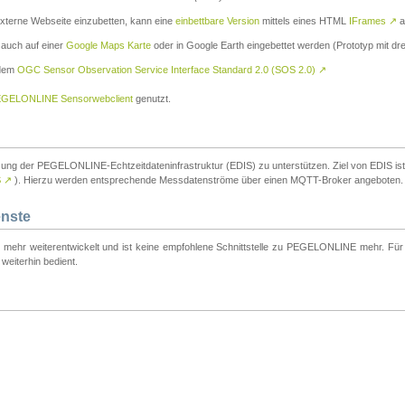
externe Webseite einzubetten, kann eine
einbettbare Version
mittels eines HTML
IFrames
↗
a
 auch auf einer
Google Maps Karte
oder in Google Earth eingebettet werden (Prototyp mit dre
 dem
OGC Sensor Observation Service Interface Standard 2.0 (SOS 2.0)
↗
GELONLINE Sensorwebclient
genutzt.
tzung der PEGELONLINE-Echtzeitdateninfrastruktur (EDIS) zu unterstützen. Ziel von EDIS ist e
S
↗
). Hierzu werden entsprechende Messdatenströme über einen MQTT-Broker angeboten.
enste
t mehr weiterentwickelt und ist keine empfohlene Schnittstelle zu PEGELONLINE mehr. Für n
weiterhin bedient.