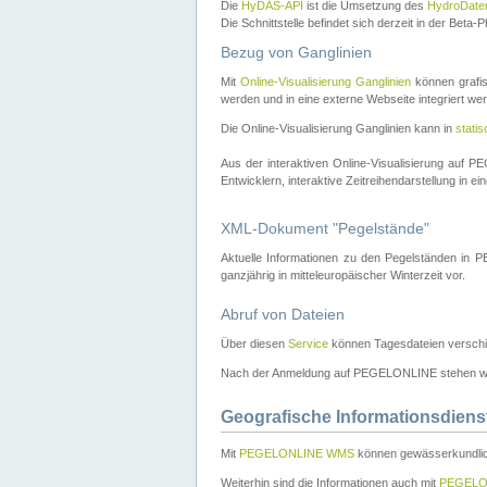
Die
HyDAS-API
ist die Umsetzung des
HydroDate
Die Schnittstelle befindet sich derzeit in der Bet
Bezug von Ganglinien
Mit
Online-Visualisierung Ganglinien
können grafis
werden und in eine externe Webseite integriert wer
Die Online-Visualisierung Ganglinien kann in
stati
Aus der interaktiven Online-Visualisierung auf
Entwicklern, interaktive Zeitreihendarstellung in 
XML-Dokument "Pegelstände"
Aktuelle Informationen zu den Pegelständen i
ganzjährig in mitteleuropäischer Winterzeit vor.
Abruf von Dateien
Über diesen
Service
können Tagesdateien verschi
Nach der Anmeldung auf PEGELONLINE stehen wei
Geografische Informationsdiens
Mit
PEGELONLINE WMS
können gewässerkundlic
Weiterhin sind die Informationen auch mit
PEGELO