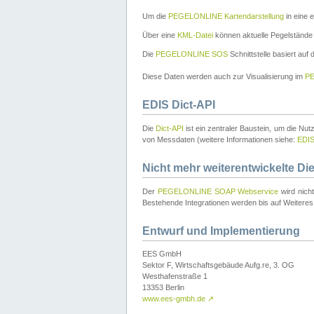
Um die
PEGELONLINE Kartendarstellung
in eine 
Über eine
KML-Datei
können aktuelle Pegelstände
Die
PEGELONLINE SOS
Schnittstelle basiert auf
Diese Daten werden auch zur Visualisierung im
PE
EDIS Dict-API
Die
Dict-API
ist ein zentraler Baustein, um die Nu
von Messdaten (weitere Informationen siehe:
EDI
Nicht mehr weiterentwickelte Di
Der
PEGELONLINE SOAP Webservice
wird nich
Bestehende Integrationen werden bis auf Weiteres 
Entwurf und Implementierung
EES GmbH
Sektor F, Wirtschaftsgebäude Aufg.re, 3. OG
Westhafenstraße 1
13353 Berlin
www.ees-gmbh.de
↗