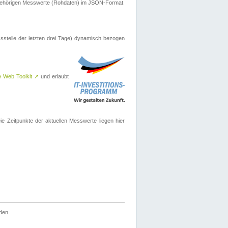
ugehörigen Messwerte (Rohdaten) im JSON-Format.
sstelle der letzten drei Tage) dynamisch bezogen
e Web Toolkit
↗
und erlaubt
 Zeitpunkte der aktuellen Messwerte liegen hier
den.