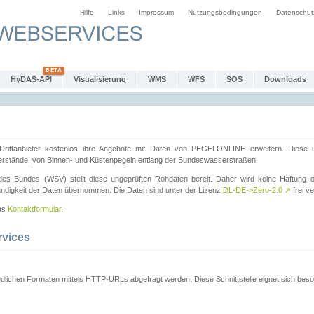
Hilfe
Links
Impressum
Nutzungsbedingungen
Datenschut
HyDAS-API
Visualisierung
WMS
WFS
SOS
Downloads
ttanbieter kostenlos ihre Angebote mit Daten von PEGELONLINE erweitern. Diese u
erstände, von Binnen- und Küstenpegeln entlang der Bundeswasserstraßen.
es Bundes (WSV) stellt diese ungeprüften Rohdaten bereit. Daher wird keine Haftung oder
ständigkeit der Daten übernommen. Die Daten sind unter der Lizenz
DL-DE->Zero-2.0
↗
frei ve
das
Kontaktformular
.
rvices
dlichen Formaten mittels HTTP-URLs abgefragt werden. Diese Schnittstelle eignet sich besond