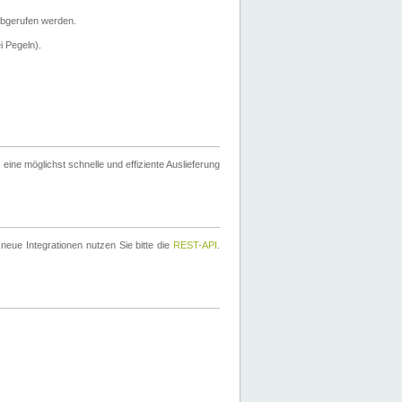
bgerufen werden.
i Pegeln).
ine möglichst schnelle und effiziente Auslieferung
eue Integrationen nutzen Sie bitte die
REST-API
.