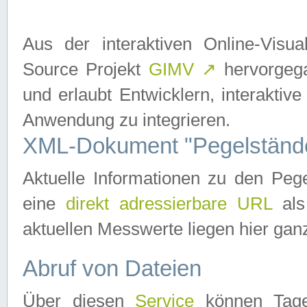
Aus der interaktiven Online-Vis
Source Projekt
GIMV
↗
hervorgega
und erlaubt Entwicklern, interaktive
Anwendung zu integrieren.
XML-Dokument "Pegelständ
Aktuelle Informationen zu den P
eine
direkt adressierbare URL
als
aktuellen Messwerte liegen hier ganz
Abruf von Dateien
Über diesen
Service
können Tages