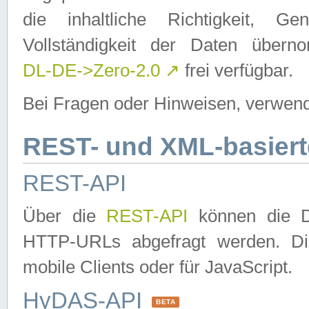
die inhaltliche Richtigkeit, Gen
Vollständigkeit der Daten über
DL-DE->Zero-2.0
↗
frei verfügbar.
Bei Fragen oder Hinweisen, verwend
REST- und XML-basiert
REST-API
Über die
REST-API
können die Da
HTTP-URLs abgefragt werden. Dies
mobile Clients oder für JavaScript.
HyDAS-API
BETA