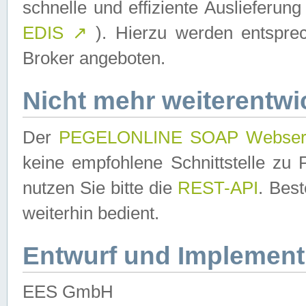
schnelle und effiziente Auslieferun
EDIS
↗
). Hierzu werden entspr
Broker angeboten.
Nicht mehr weiterentwi
Der
PEGELONLINE SOAP Webser
keine empfohlene Schnittstelle z
nutzen Sie bitte die
REST-API
. Bes
weiterhin bedient.
Entwurf und Implement
EES GmbH