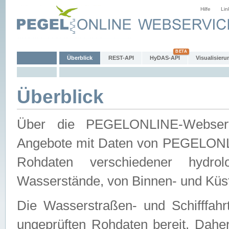
Hilfe
Lin
Überblick
REST-API
HyDAS-API
Visualisieru
Überblick
Über die PEGELONLINE-Webservic
Angebote mit Daten von PEGELONLI
Rohdaten verschiedener hydro
Wasserstände, von Binnen- und Küs
Die Wasserstraßen- und Schifffahr
ungeprüften Rohdaten bereit. Daher