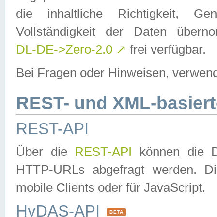
die inhaltliche Richtigkeit, Gen
Vollständigkeit der Daten über
DL-DE->Zero-2.0
↗
frei verfügbar.
Bei Fragen oder Hinweisen, verwend
REST- und XML-basiert
REST-API
Über die
REST-API
können die Da
HTTP-URLs abgefragt werden. Dies
mobile Clients oder für JavaScript.
HyDAS-API
BETA