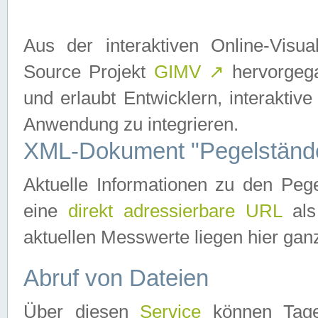
Aus der interaktiven Online-Vis
Source Projekt
GIMV
↗
hervorgega
und erlaubt Entwicklern, interaktive
Anwendung zu integrieren.
XML-Dokument "Pegelständ
Aktuelle Informationen zu den P
eine
direkt adressierbare URL
als
aktuellen Messwerte liegen hier ganz
Abruf von Dateien
Über diesen
Service
können Tages