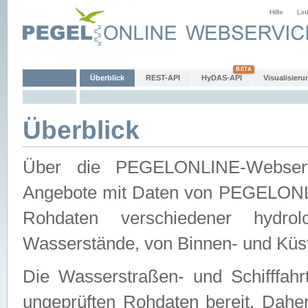
Hilfe
Lin
Überblick
REST-API
HyDAS-API
Visualisieru
Überblick
Über die PEGELONLINE-Webservic
Angebote mit Daten von PEGELONLI
Rohdaten verschiedener hydro
Wasserstände, von Binnen- und Küs
Die Wasserstraßen- und Schifffahr
ungeprüften Rohdaten bereit. Daher