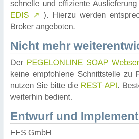
schnelle und effiziente Auslieferun
EDIS
↗
). Hierzu werden entspr
Broker angeboten.
Nicht mehr weiterentwi
Der
PEGELONLINE SOAP Webser
keine empfohlene Schnittstelle z
nutzen Sie bitte die
REST-API
. Bes
weiterhin bedient.
Entwurf und Implement
EES GmbH