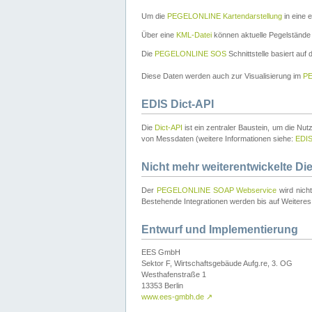
Um die
PEGELONLINE Kartendarstellung
in eine 
Über eine
KML-Datei
können aktuelle Pegelstände
Die
PEGELONLINE SOS
Schnittstelle basiert auf
Diese Daten werden auch zur Visualisierung im
PE
EDIS Dict-API
Die
Dict-API
ist ein zentraler Baustein, um die Nu
von Messdaten (weitere Informationen siehe:
EDI
Nicht mehr weiterentwickelte Di
Der
PEGELONLINE SOAP Webservice
wird nich
Bestehende Integrationen werden bis auf Weiteres 
Entwurf und Implementierung
EES GmbH
Sektor F, Wirtschaftsgebäude Aufg.re, 3. OG
Westhafenstraße 1
13353 Berlin
www.ees-gmbh.de
↗