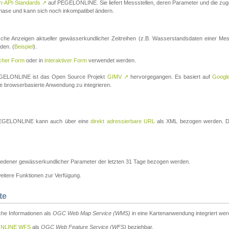
n-API-Standards
↗
auf PEGELONLINE. Sie liefert Messstellen, deren Parameter und die z
a-Phase und kann sich noch inkompatibel ändern.
che Anzeigen aktueller gewässerkundlicher Zeitreihen (z.B. Wasserstandsdaten einer Mes
den. (
Beispiel
).
scher Form
oder in
interaktiver Form
verwendet werden.
 PEGELONLINE ist das Open Source Projekt
GIMV
↗
hervorgegangen. Es basiert auf
Googl
eine browserbasierte Anwendung zu integrieren.
n PEGELONLINE kann auch über eine
direkt adressierbare URL
als XML bezogen werden. Die
edener gewässerkundlicher Parameter der letzten 31 Tage bezogen werden.
tere Funktionen zur Verfügung.
te
he Informationen als
OGC Web Map Service (WMS)
in eine Kartenanwendung integriert wer
NLINE WFS
als
OGC Web Feature Service (WFS)
beziehbar.