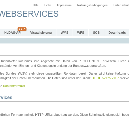
Hilfe
Links
Impressum
Nutzungsbedingungen
Datenschut
HyDAS-API
Visualisierung
WMS
WFS
SOS
Downloads
ttanbieter kostenlos ihre Angebote mit Daten von PEGELONLINE erweitern. Diese u
erstände, von Binnen- und Küstenpegeln entlang der Bundeswasserstraßen.
es Bundes (WSV) stellt diese ungeprüften Rohdaten bereit. Daher wird keine Haftung oder
ständigkeit der Daten übernommen. Die Daten sind unter der Lizenz
DL-DE->Zero-2.0
↗
frei ve
das
Kontaktformular
.
rvices
dlichen Formaten mittels HTTP-URLs abgefragt werden. Diese Schnittstelle eignet sich besond