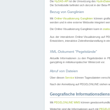
Die
HyDAS-API
ist die Umsetzung des
HydroDate
Die Schnittstelle befindet sich derzeit in der Bet
Bezug von Ganglinien
Mit
Online-Visualisierung Ganglinien
können grafis
werden und in eine externe Webseite integriert wer
Die Online-Visualisierung Ganglinien kann in
stati
Aus der interaktiven Online-Visualisierung auf
Entwicklern, interaktive Zeitreihendarstellung in 
XML-Dokument "Pegelstände"
Aktuelle Informationen zu den Pegelständen i
ganzjährig in mitteleuropäischer Winterzeit vor.
Abruf von Dateien
Über diesen
Service
können Tagesdateien verschi
Nach der Anmeldung auf PEGELONLINE stehen wei
Geografische Informationsdiens
Mit
PEGELONLINE WMS
können gewässerkundlic
Weiterhin sind die Informationen auch mit
PEGELO