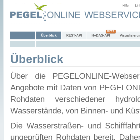
Hilfe
Lin
Überblick
REST-API
HyDAS-API
Visualisieru
Überblick
Über die PEGELONLINE-Webservic
Angebote mit Daten von PEGELONLI
Rohdaten verschiedener hydro
Wasserstände, von Binnen- und Küs
Die Wasserstraßen- und Schifffahr
ungeprüften Rohdaten bereit. Daher