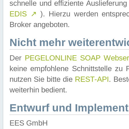
schnelle und effiziente Auslieferun
EDIS
↗
). Hierzu werden entspr
Broker angeboten.
Nicht mehr weiterentwi
Der
PEGELONLINE SOAP Webser
keine empfohlene Schnittstelle z
nutzen Sie bitte die
REST-API
. Bes
weiterhin bedient.
Entwurf und Implement
EES GmbH