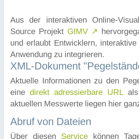
Aus der interaktiven Online-Vis
Source Projekt
GIMV
↗
hervorgega
und erlaubt Entwicklern, interaktive
Anwendung zu integrieren.
XML-Dokument "Pegelständ
Aktuelle Informationen zu den P
eine
direkt adressierbare URL
als
aktuellen Messwerte liegen hier ganz
Abruf von Dateien
Über diesen
Service
können Tages