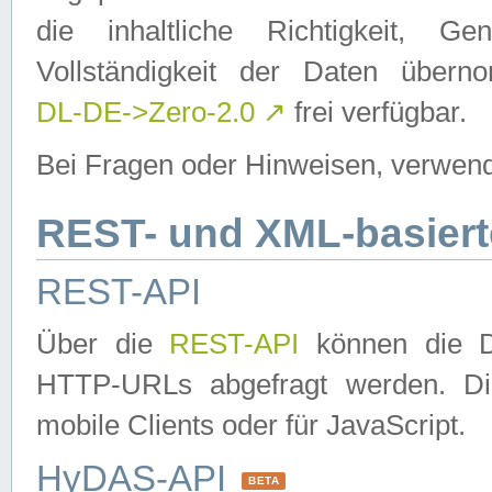
die inhaltliche Richtigkeit, Gen
Vollständigkeit der Daten über
DL-DE->Zero-2.0
↗
frei verfügbar.
Bei Fragen oder Hinweisen, verwend
REST- und XML-basiert
REST-API
Über die
REST-API
können die Da
HTTP-URLs abgefragt werden. Dies
mobile Clients oder für JavaScript.
HyDAS-API
BETA