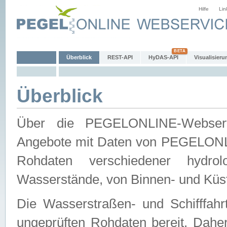
Hilfe
Lin
Überblick
REST-API
HyDAS-API
Visualisieru
Überblick
Über die PEGELONLINE-Webservic
Angebote mit Daten von PEGELONLI
Rohdaten verschiedener hydro
Wasserstände, von Binnen- und Küs
Die Wasserstraßen- und Schifffahr
ungeprüften Rohdaten bereit. Daher