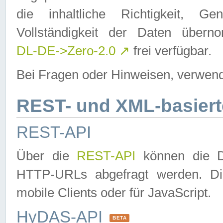
die inhaltliche Richtigkeit, Gen
Vollständigkeit der Daten über
DL-DE->Zero-2.0
↗
frei verfügbar.
Bei Fragen oder Hinweisen, verwend
REST- und XML-basiert
REST-API
Über die
REST-API
können die Da
HTTP-URLs abgefragt werden. Dies
mobile Clients oder für JavaScript.
HyDAS-API
BETA