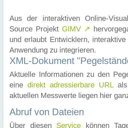
Aus der interaktiven Online-Vis
Source Projekt
GIMV
↗
hervorgega
und erlaubt Entwicklern, interaktive
Anwendung zu integrieren.
XML-Dokument "Pegelständ
Aktuelle Informationen zu den P
eine
direkt adressierbare URL
als
aktuellen Messwerte liegen hier ganz
Abruf von Dateien
Über diesen
Service
können Tages