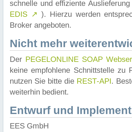
schnelle und effiziente Auslieferun
EDIS
↗
). Hierzu werden entspr
Broker angeboten.
Nicht mehr weiterentwi
Der
PEGELONLINE SOAP Webser
keine empfohlene Schnittstelle z
nutzen Sie bitte die
REST-API
. Bes
weiterhin bedient.
Entwurf und Implement
EES GmbH