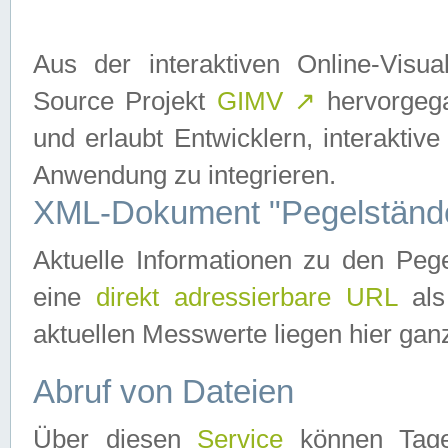
Aus der interaktiven Online-Vis
Source Projekt
GIMV
↗
hervorgega
und erlaubt Entwicklern, interaktive
Anwendung zu integrieren.
XML-Dokument "Pegelständ
Aktuelle Informationen zu den P
eine
direkt adressierbare URL
als
aktuellen Messwerte liegen hier ganz
Abruf von Dateien
Über diesen
Service
können Tages