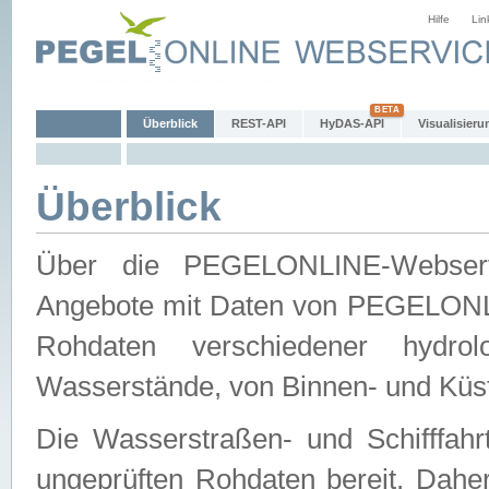
Hilfe
Lin
Überblick
REST-API
HyDAS-API
Visualisieru
Überblick
Über die PEGELONLINE-Webservic
Angebote mit Daten von PEGELONLI
Rohdaten verschiedener hydro
Wasserstände, von Binnen- und Küs
Die Wasserstraßen- und Schifffahr
ungeprüften Rohdaten bereit. Daher