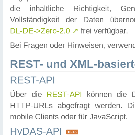
die inhaltliche Richtigkeit, Gen
Vollständigkeit der Daten über
DL-DE->Zero-2.0
↗
frei verfügbar.
Bei Fragen oder Hinweisen, verwend
REST- und XML-basiert
REST-API
Über die
REST-API
können die Da
HTTP-URLs abgefragt werden. Dies
mobile Clients oder für JavaScript.
HyDAS-API
BETA