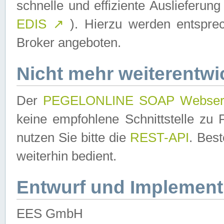
schnelle und effiziente Auslieferun
EDIS
↗
). Hierzu werden entspr
Broker angeboten.
Nicht mehr weiterentwi
Der
PEGELONLINE SOAP Webser
keine empfohlene Schnittstelle z
nutzen Sie bitte die
REST-API
. Bes
weiterhin bedient.
Entwurf und Implement
EES GmbH