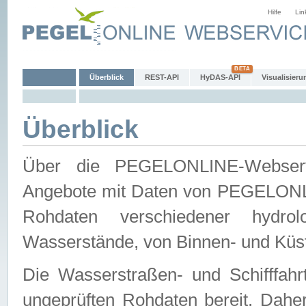
Hilfe
Lin
Überblick
REST-API
HyDAS-API
Visualisieru
Überblick
Über die PEGELONLINE-Webservic
Angebote mit Daten von PEGELONLI
Rohdaten verschiedener hydro
Wasserstände, von Binnen- und Küs
Die Wasserstraßen- und Schifffahr
ungeprüften Rohdaten bereit. Daher