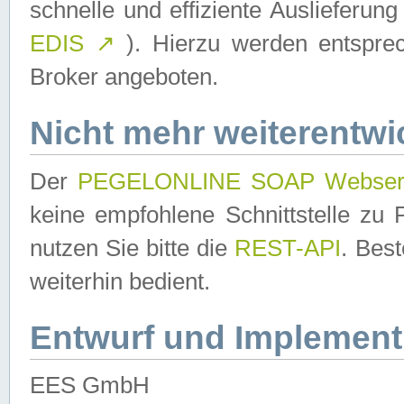
schnelle und effiziente Auslieferun
EDIS
↗
). Hierzu werden entspr
Broker angeboten.
Nicht mehr weiterentwi
Der
PEGELONLINE SOAP Webser
keine empfohlene Schnittstelle z
nutzen Sie bitte die
REST-API
. Bes
weiterhin bedient.
Entwurf und Implement
EES GmbH