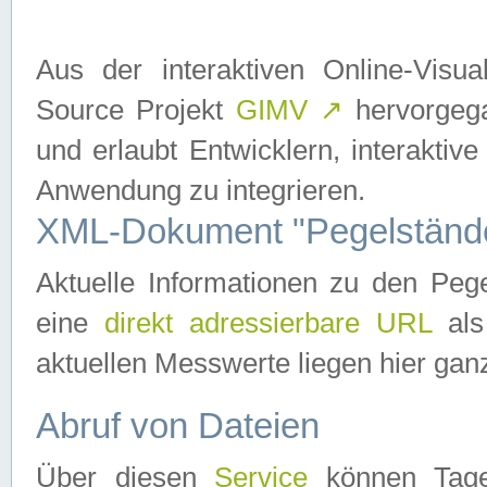
Aus der interaktiven Online-Vis
Source Projekt
GIMV
↗
hervorgega
und erlaubt Entwicklern, interaktive
Anwendung zu integrieren.
XML-Dokument "Pegelständ
Aktuelle Informationen zu den P
eine
direkt adressierbare URL
als
aktuellen Messwerte liegen hier ganz
Abruf von Dateien
Über diesen
Service
können Tages