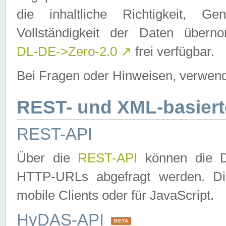
die inhaltliche Richtigkeit, Gen
Vollständigkeit der Daten über
DL-DE->Zero-2.0
↗
frei verfügbar.
Bei Fragen oder Hinweisen, verwend
REST- und XML-basiert
REST-API
Über die
REST-API
können die Da
HTTP-URLs abgefragt werden. Dies
mobile Clients oder für JavaScript.
HyDAS-API
BETA