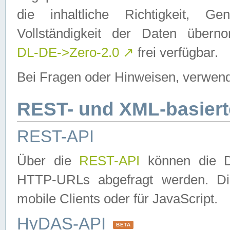
die inhaltliche Richtigkeit, Gen
Vollständigkeit der Daten über
DL-DE->Zero-2.0
↗
frei verfügbar.
Bei Fragen oder Hinweisen, verwend
REST- und XML-basiert
REST-API
Über die
REST-API
können die Da
HTTP-URLs abgefragt werden. Dies
mobile Clients oder für JavaScript.
HyDAS-API
BETA