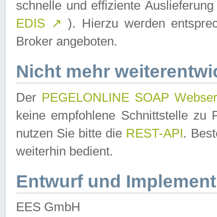
schnelle und effiziente Auslieferun
EDIS
↗
). Hierzu werden entspr
Broker angeboten.
Nicht mehr weiterentwi
Der
PEGELONLINE SOAP Webser
keine empfohlene Schnittstelle z
nutzen Sie bitte die
REST-API
. Bes
weiterhin bedient.
Entwurf und Implement
EES GmbH