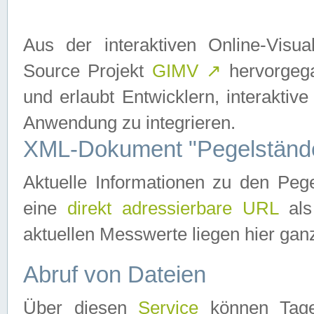
Aus der interaktiven Online-Vis
Source Projekt
GIMV
↗
hervorgega
und erlaubt Entwicklern, interaktive
Anwendung zu integrieren.
XML-Dokument "Pegelständ
Aktuelle Informationen zu den P
eine
direkt adressierbare URL
als
aktuellen Messwerte liegen hier ganz
Abruf von Dateien
Über diesen
Service
können Tages