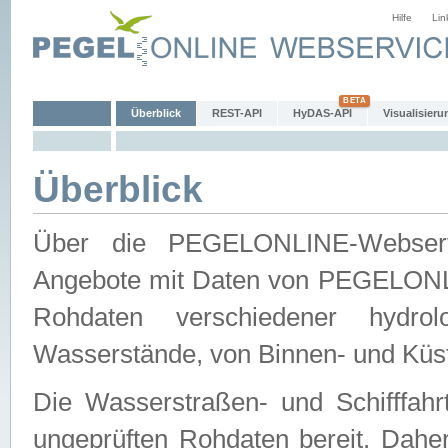
Hilfe
Lin
Überblick
REST-API
HyDAS-API
Visualisieru
Überblick
Über die PEGELONLINE-Webservic
Angebote mit Daten von PEGELONLI
Rohdaten verschiedener hydro
Wasserstände, von Binnen- und Küs
Die Wasserstraßen- und Schifffahr
ungeprüften Rohdaten bereit. Daher