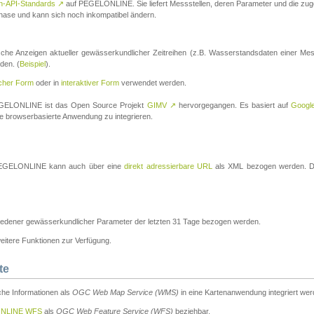
n-API-Standards
↗
auf PEGELONLINE. Sie liefert Messstellen, deren Parameter und die z
a-Phase und kann sich noch inkompatibel ändern.
che Anzeigen aktueller gewässerkundlicher Zeitreihen (z.B. Wasserstandsdaten einer Mes
den. (
Beispiel
).
scher Form
oder in
interaktiver Form
verwendet werden.
 PEGELONLINE ist das Open Source Projekt
GIMV
↗
hervorgegangen. Es basiert auf
Googl
eine browserbasierte Anwendung zu integrieren.
n PEGELONLINE kann auch über eine
direkt adressierbare URL
als XML bezogen werden. Die
edener gewässerkundlicher Parameter der letzten 31 Tage bezogen werden.
tere Funktionen zur Verfügung.
te
he Informationen als
OGC Web Map Service (WMS)
in eine Kartenanwendung integriert wer
NLINE WFS
als
OGC Web Feature Service (WFS)
beziehbar.