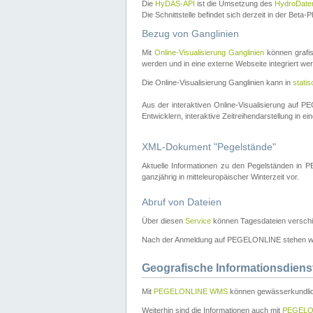
Die
HyDAS-API
ist die Umsetzung des
HydroDate
Die Schnittstelle befindet sich derzeit in der Bet
Bezug von Ganglinien
Mit
Online-Visualisierung Ganglinien
können grafis
werden und in eine externe Webseite integriert wer
Die Online-Visualisierung Ganglinien kann in
stati
Aus der interaktiven Online-Visualisierung auf
Entwicklern, interaktive Zeitreihendarstellung in 
XML-Dokument "Pegelstände"
Aktuelle Informationen zu den Pegelständen i
ganzjährig in mitteleuropäischer Winterzeit vor.
Abruf von Dateien
Über diesen
Service
können Tagesdateien verschi
Nach der Anmeldung auf PEGELONLINE stehen wei
Geografische Informationsdiens
Mit
PEGELONLINE WMS
können gewässerkundlic
Weiterhin sind die Informationen auch mit
PEGELO