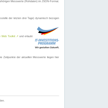
ugehörigen Messwerte (Rohdaten) im JSON-Format.
sstelle der letzten drei Tage) dynamisch bezogen
e Web Toolkit
↗
und erlaubt
 Zeitpunkte der aktuellen Messwerte liegen hier
den.