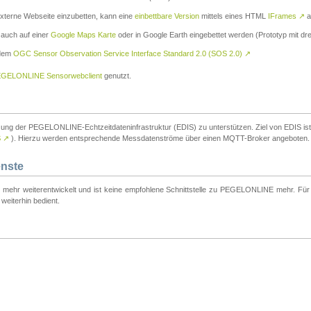
externe Webseite einzubetten, kann eine
einbettbare Version
mittels eines HTML
IFrames
↗
a
 auch auf einer
Google Maps Karte
oder in Google Earth eingebettet werden (Prototyp mit dre
 dem
OGC Sensor Observation Service Interface Standard 2.0 (SOS 2.0)
↗
GELONLINE Sensorwebclient
genutzt.
tzung der PEGELONLINE-Echtzeitdateninfrastruktur (EDIS) zu unterstützen. Ziel von EDIS ist e
S
↗
). Hierzu werden entsprechende Messdatenströme über einen MQTT-Broker angeboten.
enste
t mehr weiterentwickelt und ist keine empfohlene Schnittstelle zu PEGELONLINE mehr. Für n
weiterhin bedient.