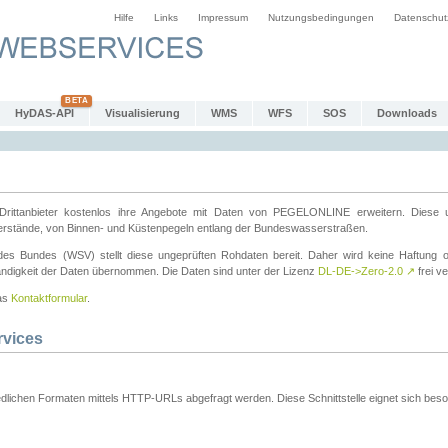
Hilfe
Links
Impressum
Nutzungsbedingungen
Datenschut
HyDAS-API
Visualisierung
WMS
WFS
SOS
Downloads
ttanbieter kostenlos ihre Angebote mit Daten von PEGELONLINE erweitern. Diese u
erstände, von Binnen- und Küstenpegeln entlang der Bundeswasserstraßen.
es Bundes (WSV) stellt diese ungeprüften Rohdaten bereit. Daher wird keine Haftung oder
ständigkeit der Daten übernommen. Die Daten sind unter der Lizenz
DL-DE->Zero-2.0
↗
frei ve
das
Kontaktformular
.
rvices
dlichen Formaten mittels HTTP-URLs abgefragt werden. Diese Schnittstelle eignet sich besond