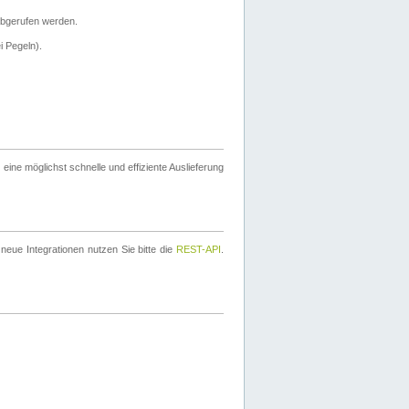
bgerufen werden.
i Pegeln).
ine möglichst schnelle und effiziente Auslieferung
eue Integrationen nutzen Sie bitte die
REST-API
.