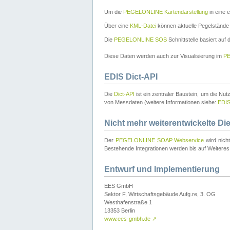
Um die
PEGELONLINE Kartendarstellung
in eine 
Über eine
KML-Datei
können aktuelle Pegelstände
Die
PEGELONLINE SOS
Schnittstelle basiert auf
Diese Daten werden auch zur Visualisierung im
PE
EDIS Dict-API
Die
Dict-API
ist ein zentraler Baustein, um die Nu
von Messdaten (weitere Informationen siehe:
EDI
Nicht mehr weiterentwickelte Di
Der
PEGELONLINE SOAP Webservice
wird nich
Bestehende Integrationen werden bis auf Weiteres 
Entwurf und Implementierung
EES GmbH
Sektor F, Wirtschaftsgebäude Aufg.re, 3. OG
Westhafenstraße 1
13353 Berlin
www.ees-gmbh.de
↗