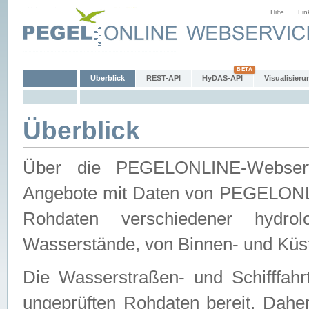
Hilfe
Lin
Überblick
REST-API
HyDAS-API
Visualisieru
Überblick
Über die PEGELONLINE-Webservic
Angebote mit Daten von PEGELONLI
Rohdaten verschiedener hydro
Wasserstände, von Binnen- und Küs
Die Wasserstraßen- und Schifffahr
ungeprüften Rohdaten bereit. Daher