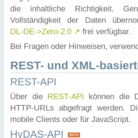
die inhaltliche Richtigkeit, Gen
Vollständigkeit der Daten über
DL-DE->Zero-2.0
↗
frei verfügbar.
Bei Fragen oder Hinweisen, verwend
REST- und XML-basiert
REST-API
Über die
REST-API
können die Da
HTTP-URLs abgefragt werden. Dies
mobile Clients oder für JavaScript.
HyDAS-API
BETA