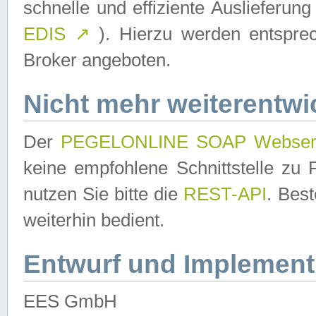
schnelle und effiziente Auslieferun
EDIS
↗
). Hierzu werden entspr
Broker angeboten.
Nicht mehr weiterentwi
Der
PEGELONLINE SOAP Webser
keine empfohlene Schnittstelle z
nutzen Sie bitte die
REST-API
. Bes
weiterhin bedient.
Entwurf und Implement
EES GmbH