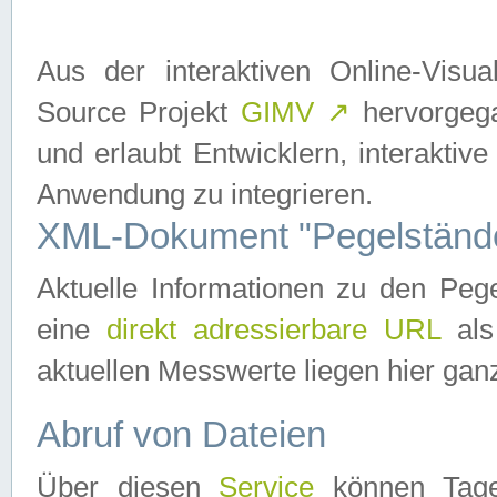
Aus der interaktiven Online-Vis
Source Projekt
GIMV
↗
hervorgega
und erlaubt Entwicklern, interaktive
Anwendung zu integrieren.
XML-Dokument "Pegelständ
Aktuelle Informationen zu den P
eine
direkt adressierbare URL
als
aktuellen Messwerte liegen hier ganz
Abruf von Dateien
Über diesen
Service
können Tages