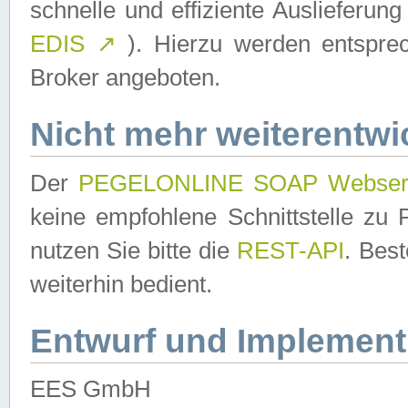
schnelle und effiziente Auslieferun
EDIS
↗
). Hierzu werden entspr
Broker angeboten.
Nicht mehr weiterentwi
Der
PEGELONLINE SOAP Webser
keine empfohlene Schnittstelle z
nutzen Sie bitte die
REST-API
. Bes
weiterhin bedient.
Entwurf und Implement
EES GmbH