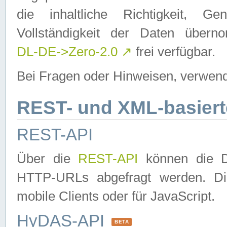
die inhaltliche Richtigkeit, Gen
Vollständigkeit der Daten über
DL-DE->Zero-2.0
↗
frei verfügbar.
Bei Fragen oder Hinweisen, verwend
REST- und XML-basiert
REST-API
Über die
REST-API
können die Da
HTTP-URLs abgefragt werden. Dies
mobile Clients oder für JavaScript.
HyDAS-API
BETA