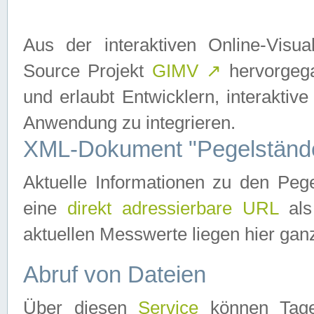
Aus der interaktiven Online-Vis
Source Projekt
GIMV
↗
hervorgega
und erlaubt Entwicklern, interaktive
Anwendung zu integrieren.
XML-Dokument "Pegelständ
Aktuelle Informationen zu den P
eine
direkt adressierbare URL
als
aktuellen Messwerte liegen hier ganz
Abruf von Dateien
Über diesen
Service
können Tages