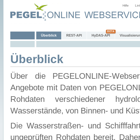
Hilfe
Lin
Überblick
REST-API
HyDAS-API
Visualisieru
Überblick
Über die PEGELONLINE-Webservic
Angebote mit Daten von PEGELONLI
Rohdaten verschiedener hydro
Wasserstände, von Binnen- und Küs
Die Wasserstraßen- und Schifffahr
ungeprüften Rohdaten bereit. Daher