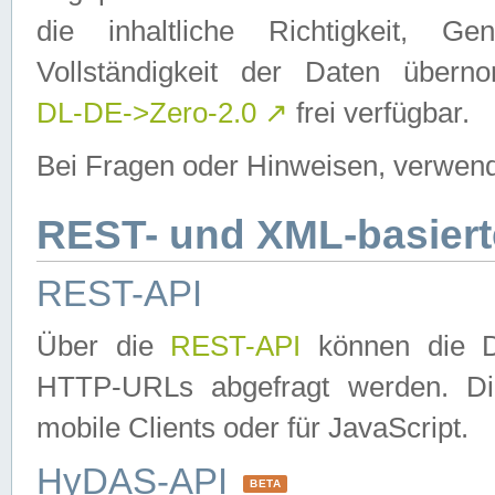
die inhaltliche Richtigkeit, Gen
Vollständigkeit der Daten über
DL-DE->Zero-2.0
↗
frei verfügbar.
Bei Fragen oder Hinweisen, verwend
REST- und XML-basiert
REST-API
Über die
REST-API
können die Da
HTTP-URLs abgefragt werden. Dies
mobile Clients oder für JavaScript.
HyDAS-API
BETA