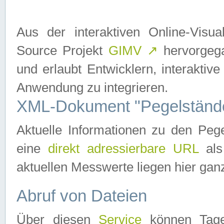
Aus der interaktiven Online-Vis
Source Projekt
GIMV
↗
hervorgega
und erlaubt Entwicklern, interaktive
Anwendung zu integrieren.
XML-Dokument "Pegelständ
Aktuelle Informationen zu den P
eine
direkt adressierbare URL
als
aktuellen Messwerte liegen hier ganz
Abruf von Dateien
Über diesen
Service
können Tages