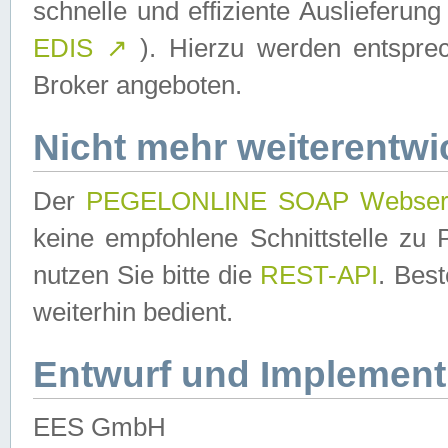
schnelle und effiziente Auslieferun
EDIS
↗
). Hierzu werden entspr
Broker angeboten.
Nicht mehr weiterentwi
Der
PEGELONLINE SOAP Webser
keine empfohlene Schnittstelle z
nutzen Sie bitte die
REST-API
. Bes
weiterhin bedient.
Entwurf und Implement
EES GmbH