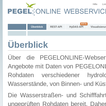
Hilfe
Lin
Überblick
REST-API
HyDAS-API
Visualisieru
Überblick
Über die PEGELONLINE-Webservic
Angebote mit Daten von PEGELONLI
Rohdaten verschiedener hydro
Wasserstände, von Binnen- und Küs
Die Wasserstraßen- und Schifffahr
ungeprüften Rohdaten bereit. Daher