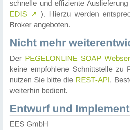
schnelle und effiziente Auslieferun
EDIS
↗
). Hierzu werden entspr
Broker angeboten.
Nicht mehr weiterentwi
Der
PEGELONLINE SOAP Webser
keine empfohlene Schnittstelle z
nutzen Sie bitte die
REST-API
. Bes
weiterhin bedient.
Entwurf und Implement
EES GmbH