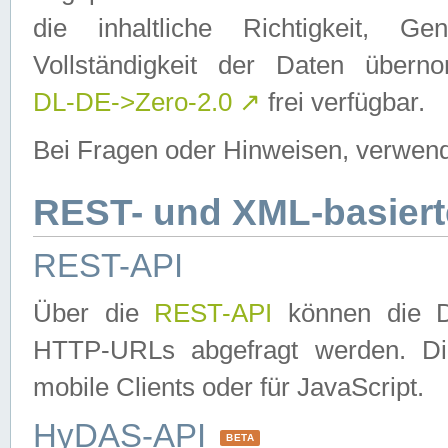
die inhaltliche Richtigkeit, Gen
Vollständigkeit der Daten über
DL-DE->Zero-2.0
↗
frei verfügbar.
Bei Fragen oder Hinweisen, verwend
REST- und XML-basiert
REST-API
Über die
REST-API
können die Da
HTTP-URLs abgefragt werden. Dies
mobile Clients oder für JavaScript.
HyDAS-API
BETA