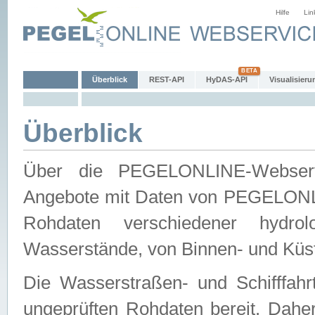
Hilfe
Lin
Überblick
REST-API
HyDAS-API
Visualisieru
Überblick
Über die PEGELONLINE-Webservic
Angebote mit Daten von PEGELONLI
Rohdaten verschiedener hydro
Wasserstände, von Binnen- und Küs
Die Wasserstraßen- und Schifffahr
ungeprüften Rohdaten bereit. Daher