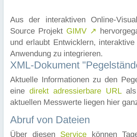
Aus der interaktiven Online-Vis
Source Projekt
GIMV
↗
hervorgega
und erlaubt Entwicklern, interaktive
Anwendung zu integrieren.
XML-Dokument "Pegelständ
Aktuelle Informationen zu den P
eine
direkt adressierbare URL
als
aktuellen Messwerte liegen hier ganz
Abruf von Dateien
Über diesen
Service
können Tages