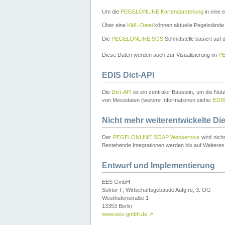
Um die
PEGELONLINE Kartendarstellung
in eine 
Über eine
KML-Datei
können aktuelle Pegelstände
Die
PEGELONLINE SOS
Schnittstelle basiert auf
Diese Daten werden auch zur Visualisierung im
PE
EDIS Dict-API
Die
Dict-API
ist ein zentraler Baustein, um die Nu
von Messdaten (weitere Informationen siehe:
EDI
Nicht mehr weiterentwickelte Di
Der
PEGELONLINE SOAP Webservice
wird nich
Bestehende Integrationen werden bis auf Weiteres 
Entwurf und Implementierung
EES GmbH
Sektor F, Wirtschaftsgebäude Aufg.re, 3. OG
Westhafenstraße 1
13353 Berlin
www.ees-gmbh.de
↗