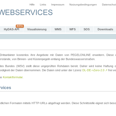
Hilfe
Links
Impressum
Nutzungsbedingungen
Datenschut
HyDAS-API
Visualisierung
WMS
WFS
SOS
Downloads
ttanbieter kostenlos ihre Angebote mit Daten von PEGELONLINE erweitern. Diese u
erstände, von Binnen- und Küstenpegeln entlang der Bundeswasserstraßen.
es Bundes (WSV) stellt diese ungeprüften Rohdaten bereit. Daher wird keine Haftung oder
ständigkeit der Daten übernommen. Die Daten sind unter der Lizenz
DL-DE->Zero-2.0
↗
frei ve
das
Kontaktformular
.
rvices
dlichen Formaten mittels HTTP-URLs abgefragt werden. Diese Schnittstelle eignet sich besond