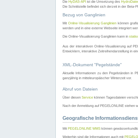
Die
HyDAS-API
ist die Umsetzung des
HydroDate
Die Schnittstelle befindet sich derzeit in der Bet
Bezug von Ganglinien
Mit
Online-Visualisierung Ganglinien
können grafis
werden und in eine externe Webseite integriert wer
Die Online-Visualisierung Ganglinien kann in
stati
Aus der interaktiven Online-Visualisierung auf
Entwicklern, interaktive Zeitreihendarstellung in 
XML-Dokument "Pegelstände"
Aktuelle Informationen zu den Pegelständen i
ganzjährig in mitteleuropäischer Winterzeit vor.
Abruf von Dateien
Über diesen
Service
können Tagesdateien verschi
Nach der Anmeldung auf PEGELONLINE stehen wei
Geografische Informationsdiens
Mit
PEGELONLINE WMS
können gewässerkundlic
Weiterhin sind die Informationen auch mit
PEGELO