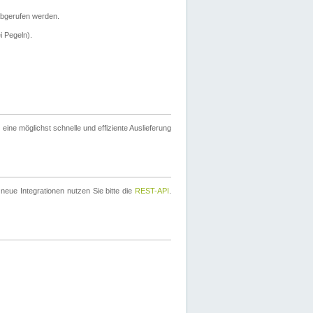
bgerufen werden.
i Pegeln).
ine möglichst schnelle und effiziente Auslieferung
eue Integrationen nutzen Sie bitte die
REST-API
.