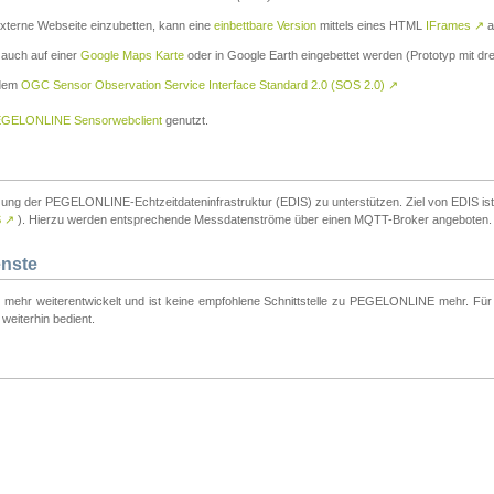
externe Webseite einzubetten, kann eine
einbettbare Version
mittels eines HTML
IFrames
↗
a
 auch auf einer
Google Maps Karte
oder in Google Earth eingebettet werden (Prototyp mit dre
 dem
OGC Sensor Observation Service Interface Standard 2.0 (SOS 2.0)
↗
GELONLINE Sensorwebclient
genutzt.
tzung der PEGELONLINE-Echtzeitdateninfrastruktur (EDIS) zu unterstützen. Ziel von EDIS ist e
S
↗
). Hierzu werden entsprechende Messdatenströme über einen MQTT-Broker angeboten.
enste
t mehr weiterentwickelt und ist keine empfohlene Schnittstelle zu PEGELONLINE mehr. Für n
weiterhin bedient.