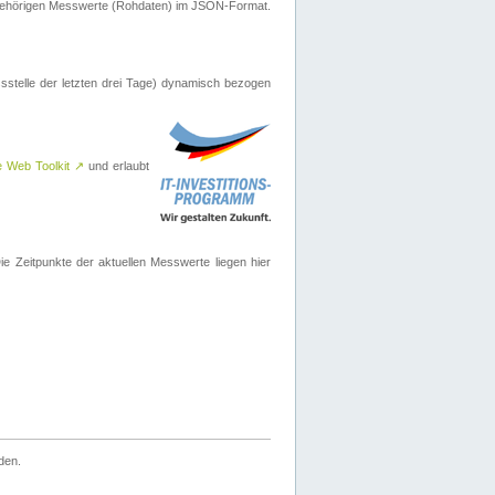
ugehörigen Messwerte (Rohdaten) im JSON-Format.
sstelle der letzten drei Tage) dynamisch bezogen
e Web Toolkit
↗
und erlaubt
 Zeitpunkte der aktuellen Messwerte liegen hier
den.