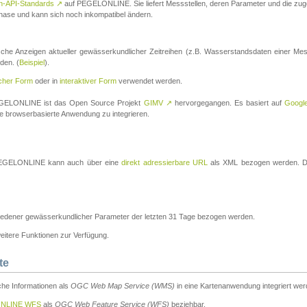
n-API-Standards
↗
auf PEGELONLINE. Sie liefert Messstellen, deren Parameter und die z
a-Phase und kann sich noch inkompatibel ändern.
che Anzeigen aktueller gewässerkundlicher Zeitreihen (z.B. Wasserstandsdaten einer Mes
den. (
Beispiel
).
scher Form
oder in
interaktiver Form
verwendet werden.
 PEGELONLINE ist das Open Source Projekt
GIMV
↗
hervorgegangen. Es basiert auf
Googl
eine browserbasierte Anwendung zu integrieren.
n PEGELONLINE kann auch über eine
direkt adressierbare URL
als XML bezogen werden. Die
edener gewässerkundlicher Parameter der letzten 31 Tage bezogen werden.
tere Funktionen zur Verfügung.
te
he Informationen als
OGC Web Map Service (WMS)
in eine Kartenanwendung integriert wer
NLINE WFS
als
OGC Web Feature Service (WFS)
beziehbar.