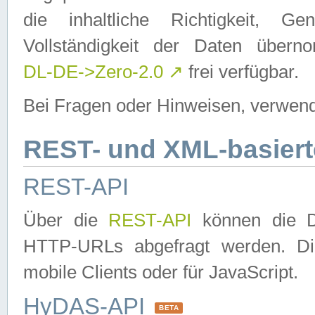
die inhaltliche Richtigkeit, Gen
Vollständigkeit der Daten über
DL-DE->Zero-2.0
↗
frei verfügbar.
Bei Fragen oder Hinweisen, verwend
REST- und XML-basiert
REST-API
Über die
REST-API
können die Da
HTTP-URLs abgefragt werden. Dies
mobile Clients oder für JavaScript.
HyDAS-API
BETA