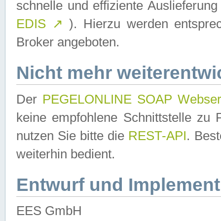
schnelle und effiziente Auslieferun
EDIS
↗
). Hierzu werden entspr
Broker angeboten.
Nicht mehr weiterentwi
Der
PEGELONLINE SOAP Webser
keine empfohlene Schnittstelle z
nutzen Sie bitte die
REST-API
. Bes
weiterhin bedient.
Entwurf und Implement
EES GmbH