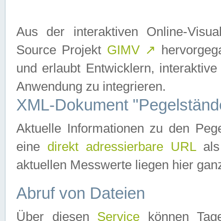
Aus der interaktiven Online-Vis
Source Projekt
GIMV
↗
hervorgega
und erlaubt Entwicklern, interaktive
Anwendung zu integrieren.
XML-Dokument "Pegelständ
Aktuelle Informationen zu den P
eine
direkt adressierbare URL
als
aktuellen Messwerte liegen hier ganz
Abruf von Dateien
Über diesen
Service
können Tages