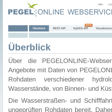
Hilfe
Lin
Überblick
REST-API
HyDAS-API
Visualisieru
Überblick
Über die PEGELONLINE-Webservic
Angebote mit Daten von PEGELONLI
Rohdaten verschiedener hydro
Wasserstände, von Binnen- und Küs
Die Wasserstraßen- und Schifffahr
ungeprüften Rohdaten bereit. Daher