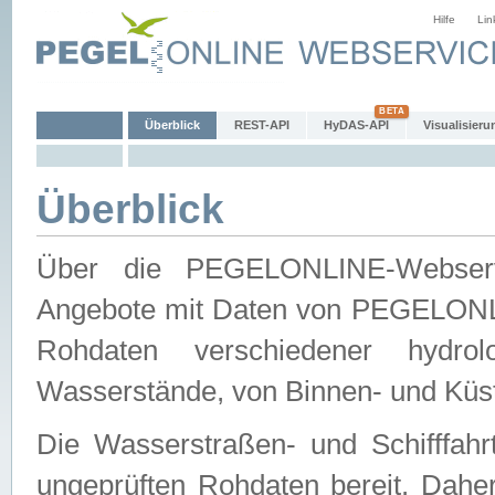
Hilfe
Lin
Überblick
REST-API
HyDAS-API
Visualisieru
Überblick
Über die PEGELONLINE-Webservic
Angebote mit Daten von PEGELONLI
Rohdaten verschiedener hydro
Wasserstände, von Binnen- und Küs
Die Wasserstraßen- und Schifffahr
ungeprüften Rohdaten bereit. Daher