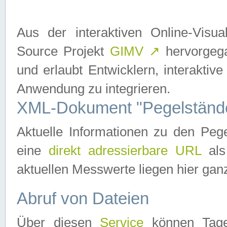
Aus der interaktiven Online-Vis
Source Projekt
GIMV
↗
hervorgega
und erlaubt Entwicklern, interaktive
Anwendung zu integrieren.
XML-Dokument "Pegelständ
Aktuelle Informationen zu den P
eine
direkt adressierbare URL
als
aktuellen Messwerte liegen hier ganz
Abruf von Dateien
Über diesen
Service
können Tages