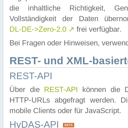
die inhaltliche Richtigkeit, Gen
Vollständigkeit der Daten über
DL-DE->Zero-2.0
↗
frei verfügbar.
Bei Fragen oder Hinweisen, verwend
REST- und XML-basiert
REST-API
Über die
REST-API
können die Da
HTTP-URLs abgefragt werden. Dies
mobile Clients oder für JavaScript.
HyDAS-API
BETA