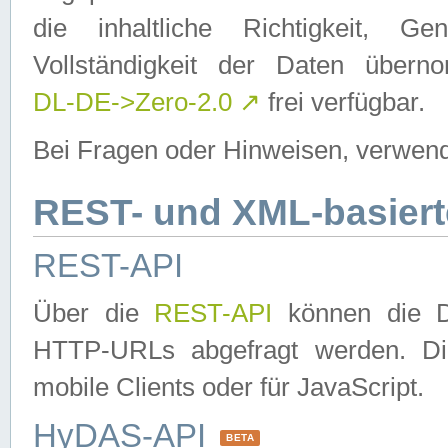
die inhaltliche Richtigkeit, Gen
Vollständigkeit der Daten über
DL-DE->Zero-2.0
↗
frei verfügbar.
Bei Fragen oder Hinweisen, verwend
REST- und XML-basiert
REST-API
Über die
REST-API
können die Da
HTTP-URLs abgefragt werden. Dies
mobile Clients oder für JavaScript.
HyDAS-API
BETA