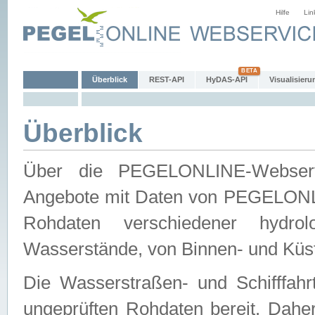
Hilfe
Lin
Überblick
REST-API
HyDAS-API
Visualisieru
Überblick
Über die PEGELONLINE-Webservic
Angebote mit Daten von PEGELONLI
Rohdaten verschiedener hydro
Wasserstände, von Binnen- und Küs
Die Wasserstraßen- und Schifffahr
ungeprüften Rohdaten bereit. Daher