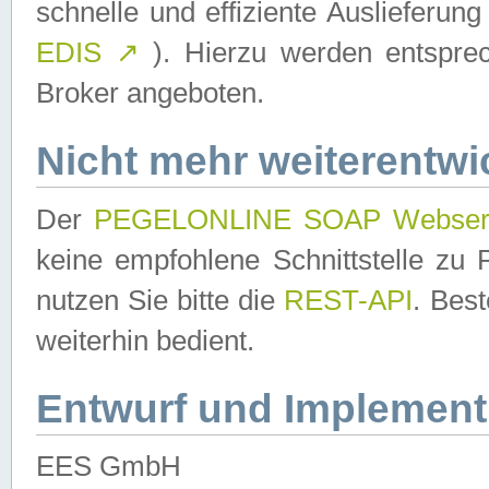
schnelle und effiziente Auslieferun
EDIS
↗
). Hierzu werden entspr
Broker angeboten.
Nicht mehr weiterentwi
Der
PEGELONLINE SOAP Webser
keine empfohlene Schnittstelle z
nutzen Sie bitte die
REST-API
. Bes
weiterhin bedient.
Entwurf und Implement
EES GmbH