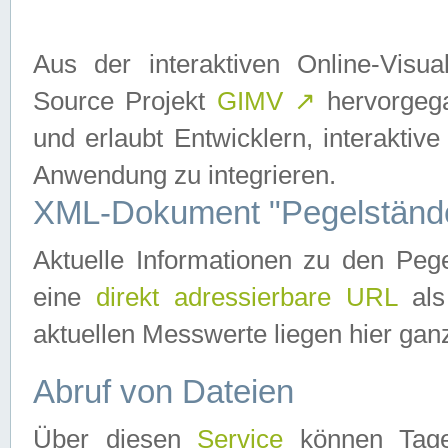
Aus der interaktiven Online-Vis
Source Projekt
GIMV
↗
hervorgega
und erlaubt Entwicklern, interaktive
Anwendung zu integrieren.
XML-Dokument "Pegelständ
Aktuelle Informationen zu den P
eine
direkt adressierbare URL
als
aktuellen Messwerte liegen hier ganz
Abruf von Dateien
Über diesen
Service
können Tages