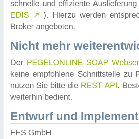
schnelle und effiziente Auslieferun
EDIS
↗
). Hierzu werden entspr
Broker angeboten.
Nicht mehr weiterentwi
Der
PEGELONLINE SOAP Webser
keine empfohlene Schnittstelle z
nutzen Sie bitte die
REST-API
. Bes
weiterhin bedient.
Entwurf und Implement
EES GmbH