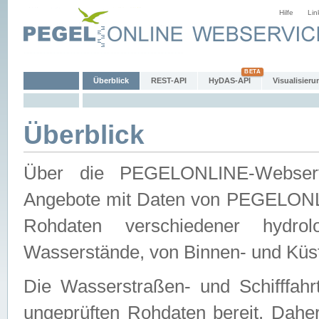
Hilfe
Lin
Überblick
REST-API
HyDAS-API
Visualisieru
Überblick
Über die PEGELONLINE-Webservic
Angebote mit Daten von PEGELONLI
Rohdaten verschiedener hydro
Wasserstände, von Binnen- und Küs
Die Wasserstraßen- und Schifffahr
ungeprüften Rohdaten bereit. Daher