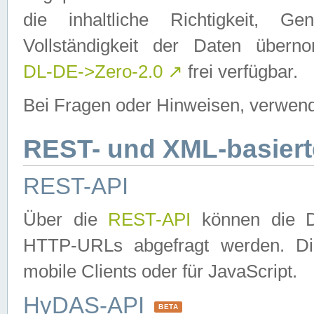
die inhaltliche Richtigkeit, Gen
Vollständigkeit der Daten über
DL-DE->Zero-2.0
↗
frei verfügbar.
Bei Fragen oder Hinweisen, verwend
REST- und XML-basiert
REST-API
Über die
REST-API
können die Da
HTTP-URLs abgefragt werden. Dies
mobile Clients oder für JavaScript.
HyDAS-API
BETA