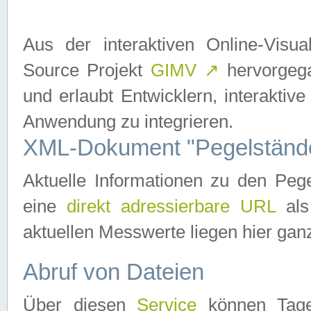
Aus der interaktiven Online-Vis
Source Projekt
GIMV
↗
hervorgega
und erlaubt Entwicklern, interaktive
Anwendung zu integrieren.
XML-Dokument "Pegelständ
Aktuelle Informationen zu den P
eine
direkt adressierbare URL
als
aktuellen Messwerte liegen hier ganz
Abruf von Dateien
Über diesen
Service
können Tages