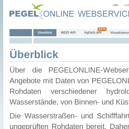
Hilfe
Lin
Überblick
REST-API
HyDAS-API
Visualisieru
Überblick
Über die PEGELONLINE-Webservic
Angebote mit Daten von PEGELONLI
Rohdaten verschiedener hydro
Wasserstände, von Binnen- und Küs
Die Wasserstraßen- und Schifffahr
ungeprüften Rohdaten bereit. Daher