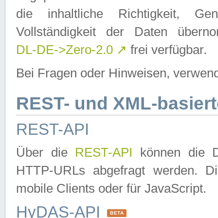
die inhaltliche Richtigkeit, Gen
Vollständigkeit der Daten über
DL-DE->Zero-2.0
↗
frei verfügbar.
Bei Fragen oder Hinweisen, verwend
REST- und XML-basiert
REST-API
Über die
REST-API
können die Da
HTTP-URLs abgefragt werden. Dies
mobile Clients oder für JavaScript.
HyDAS-API
BETA