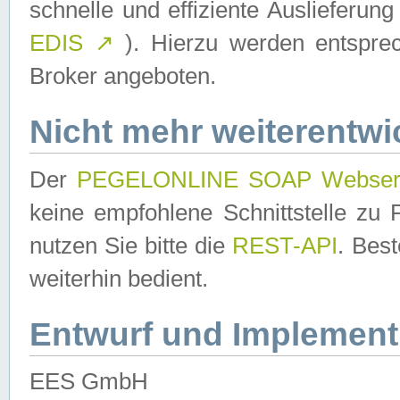
schnelle und effiziente Auslieferun
EDIS
↗
). Hierzu werden entspr
Broker angeboten.
Nicht mehr weiterentwi
Der
PEGELONLINE SOAP Webser
keine empfohlene Schnittstelle z
nutzen Sie bitte die
REST-API
. Bes
weiterhin bedient.
Entwurf und Implement
EES GmbH