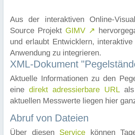
Aus der interaktiven Online-Vis
Source Projekt
GIMV
↗
hervorgega
und erlaubt Entwicklern, interaktive
Anwendung zu integrieren.
XML-Dokument "Pegelständ
Aktuelle Informationen zu den P
eine
direkt adressierbare URL
als
aktuellen Messwerte liegen hier ganz
Abruf von Dateien
Über diesen
Service
können Tages