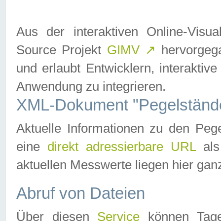
Aus der interaktiven Online-Vis
Source Projekt
GIMV
↗
hervorgega
und erlaubt Entwicklern, interaktive
Anwendung zu integrieren.
XML-Dokument "Pegelständ
Aktuelle Informationen zu den P
eine
direkt adressierbare URL
als
aktuellen Messwerte liegen hier ganz
Abruf von Dateien
Über diesen
Service
können Tages