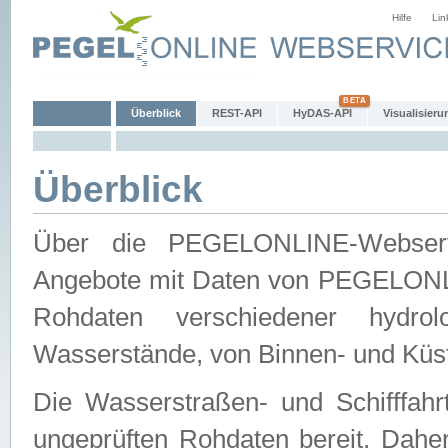
Hilfe
Lin
Überblick
REST-API
HyDAS-API
Visualisieru
Überblick
Über die PEGELONLINE-Webservic
Angebote mit Daten von PEGELONLI
Rohdaten verschiedener hydro
Wasserstände, von Binnen- und Küs
Die Wasserstraßen- und Schifffahr
ungeprüften Rohdaten bereit. Daher