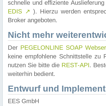
schnelle und effiziente Auslieferun
EDIS
↗
). Hierzu werden entspr
Broker angeboten.
Nicht mehr weiterentwi
Der
PEGELONLINE SOAP Webser
keine empfohlene Schnittstelle z
nutzen Sie bitte die
REST-API
. Bes
weiterhin bedient.
Entwurf und Implement
EES GmbH