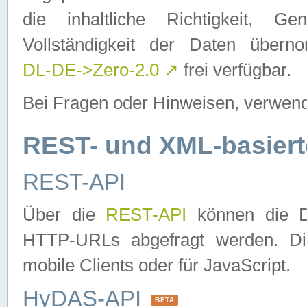
die inhaltliche Richtigkeit, Gen
Vollständigkeit der Daten über
DL-DE->Zero-2.0
↗
frei verfügbar.
Bei Fragen oder Hinweisen, verwend
REST- und XML-basiert
REST-API
Über die
REST-API
können die Da
HTTP-URLs abgefragt werden. Dies
mobile Clients oder für JavaScript.
HyDAS-API
BETA