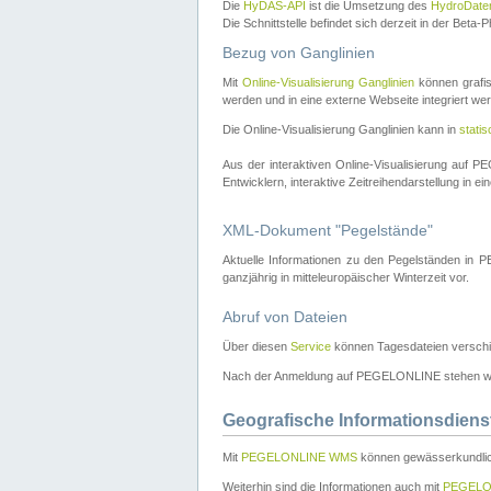
Die
HyDAS-API
ist die Umsetzung des
HydroDate
Die Schnittstelle befindet sich derzeit in der Bet
Bezug von Ganglinien
Mit
Online-Visualisierung Ganglinien
können grafis
werden und in eine externe Webseite integriert wer
Die Online-Visualisierung Ganglinien kann in
stati
Aus der interaktiven Online-Visualisierung auf
Entwicklern, interaktive Zeitreihendarstellung in 
XML-Dokument "Pegelstände"
Aktuelle Informationen zu den Pegelständen i
ganzjährig in mitteleuropäischer Winterzeit vor.
Abruf von Dateien
Über diesen
Service
können Tagesdateien verschi
Nach der Anmeldung auf PEGELONLINE stehen wei
Geografische Informationsdiens
Mit
PEGELONLINE WMS
können gewässerkundlic
Weiterhin sind die Informationen auch mit
PEGELO