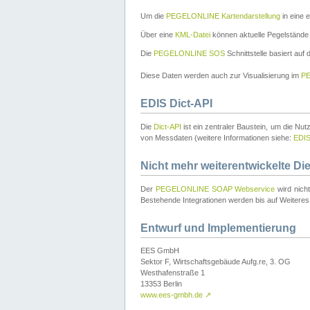
Um die
PEGELONLINE Kartendarstellung
in eine 
Über eine
KML-Datei
können aktuelle Pegelstände
Die
PEGELONLINE SOS
Schnittstelle basiert auf
Diese Daten werden auch zur Visualisierung im
PE
EDIS Dict-API
Die
Dict-API
ist ein zentraler Baustein, um die Nu
von Messdaten (weitere Informationen siehe:
EDI
Nicht mehr weiterentwickelte Di
Der
PEGELONLINE SOAP Webservice
wird nich
Bestehende Integrationen werden bis auf Weiteres 
Entwurf und Implementierung
EES GmbH
Sektor F, Wirtschaftsgebäude Aufg.re, 3. OG
Westhafenstraße 1
13353 Berlin
www.ees-gmbh.de
↗