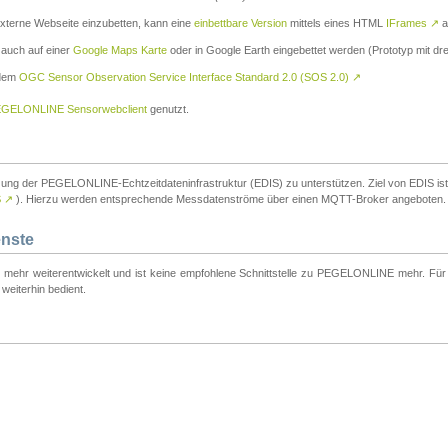
externe Webseite einzubetten, kann eine
einbettbare Version
mittels eines HTML
IFrames
↗
a
 auch auf einer
Google Maps Karte
oder in Google Earth eingebettet werden (Prototyp mit dre
 dem
OGC Sensor Observation Service Interface Standard 2.0 (SOS 2.0)
↗
GELONLINE Sensorwebclient
genutzt.
tzung der PEGELONLINE-Echtzeitdateninfrastruktur (EDIS) zu unterstützen. Ziel von EDIS ist e
S
↗
). Hierzu werden entsprechende Messdatenströme über einen MQTT-Broker angeboten.
enste
t mehr weiterentwickelt und ist keine empfohlene Schnittstelle zu PEGELONLINE mehr. Für n
weiterhin bedient.