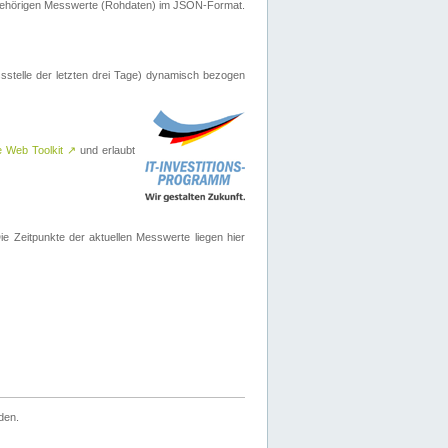
ugehörigen Messwerte (Rohdaten) im JSON-Format.
sstelle der letzten drei Tage) dynamisch bezogen
e Web Toolkit
↗
und erlaubt
 Zeitpunkte der aktuellen Messwerte liegen hier
den.