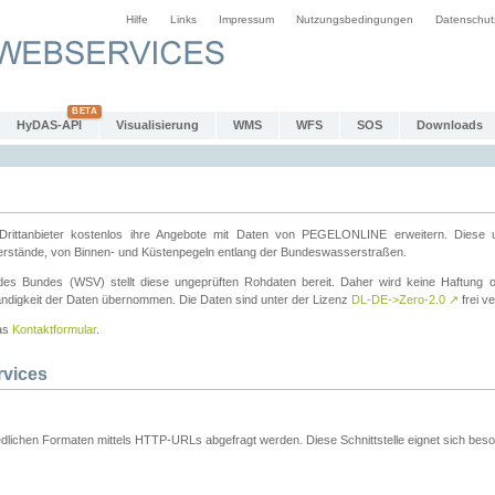
Hilfe
Links
Impressum
Nutzungsbedingungen
Datenschut
HyDAS-API
Visualisierung
WMS
WFS
SOS
Downloads
ttanbieter kostenlos ihre Angebote mit Daten von PEGELONLINE erweitern. Diese u
erstände, von Binnen- und Küstenpegeln entlang der Bundeswasserstraßen.
es Bundes (WSV) stellt diese ungeprüften Rohdaten bereit. Daher wird keine Haftung oder
ständigkeit der Daten übernommen. Die Daten sind unter der Lizenz
DL-DE->Zero-2.0
↗
frei ve
das
Kontaktformular
.
rvices
dlichen Formaten mittels HTTP-URLs abgefragt werden. Diese Schnittstelle eignet sich besond