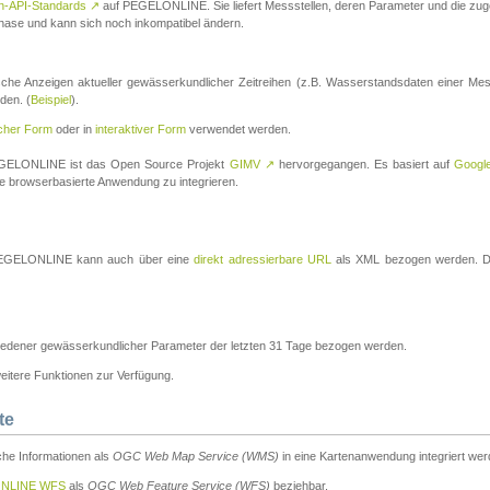
n-API-Standards
↗
auf PEGELONLINE. Sie liefert Messstellen, deren Parameter und die z
a-Phase und kann sich noch inkompatibel ändern.
che Anzeigen aktueller gewässerkundlicher Zeitreihen (z.B. Wasserstandsdaten einer Mes
den. (
Beispiel
).
scher Form
oder in
interaktiver Form
verwendet werden.
 PEGELONLINE ist das Open Source Projekt
GIMV
↗
hervorgegangen. Es basiert auf
Googl
eine browserbasierte Anwendung zu integrieren.
n PEGELONLINE kann auch über eine
direkt adressierbare URL
als XML bezogen werden. Die
edener gewässerkundlicher Parameter der letzten 31 Tage bezogen werden.
tere Funktionen zur Verfügung.
te
he Informationen als
OGC Web Map Service (WMS)
in eine Kartenanwendung integriert wer
NLINE WFS
als
OGC Web Feature Service (WFS)
beziehbar.