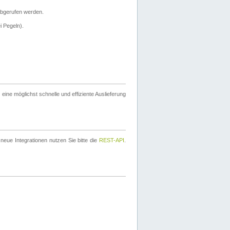
bgerufen werden.
i Pegeln).
ine möglichst schnelle und effiziente Auslieferung
eue Integrationen nutzen Sie bitte die
REST-API
.