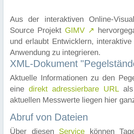
Aus der interaktiven Online-Vis
Source Projekt
GIMV
↗
hervorgega
und erlaubt Entwicklern, interaktive
Anwendung zu integrieren.
XML-Dokument "Pegelständ
Aktuelle Informationen zu den P
eine
direkt adressierbare URL
als
aktuellen Messwerte liegen hier ganz
Abruf von Dateien
Über diesen
Service
können Tages