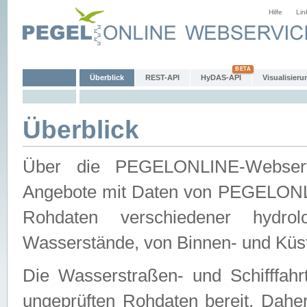
Hilfe
Lin
Überblick
REST-API
HyDAS-API
Visualisieru
Überblick
Über die PEGELONLINE-Webservic
Angebote mit Daten von PEGELONLI
Rohdaten verschiedener hydro
Wasserstände, von Binnen- und Küs
Die Wasserstraßen- und Schifffahr
ungeprüften Rohdaten bereit. Daher