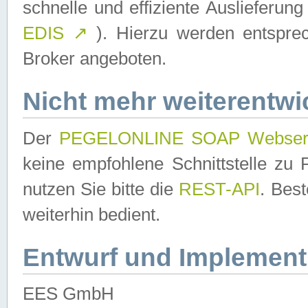
schnelle und effiziente Auslieferun
EDIS
↗
). Hierzu werden entspr
Broker angeboten.
Nicht mehr weiterentwi
Der
PEGELONLINE SOAP Webser
keine empfohlene Schnittstelle z
nutzen Sie bitte die
REST-API
. Bes
weiterhin bedient.
Entwurf und Implement
EES GmbH