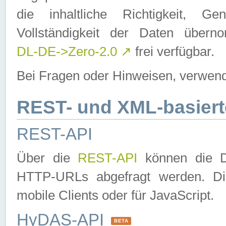
die inhaltliche Richtigkeit, Gen
Vollständigkeit der Daten über
DL-DE->Zero-2.0
↗
frei verfügbar.
Bei Fragen oder Hinweisen, verwend
REST- und XML-basiert
REST-API
Über die
REST-API
können die Da
HTTP-URLs abgefragt werden. Dies
mobile Clients oder für JavaScript.
HyDAS-API
BETA