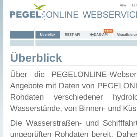
Hilfe
Lin
Überblick
REST-API
HyDAS-API
Visualisieru
Überblick
Über die PEGELONLINE-Webservic
Angebote mit Daten von PEGELONLI
Rohdaten verschiedener hydro
Wasserstände, von Binnen- und Küs
Die Wasserstraßen- und Schifffahr
ungeprüften Rohdaten bereit. Daher