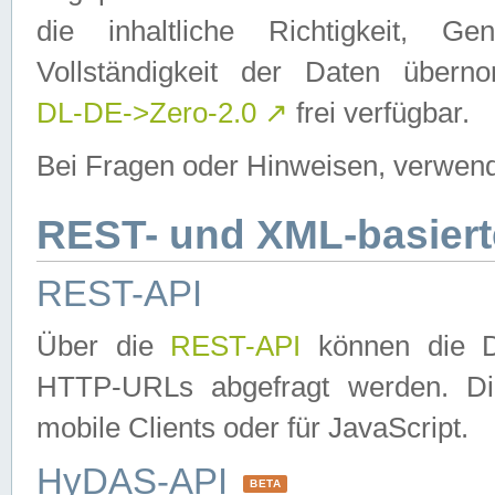
die inhaltliche Richtigkeit, Gen
Vollständigkeit der Daten über
DL-DE->Zero-2.0
↗
frei verfügbar.
Bei Fragen oder Hinweisen, verwend
REST- und XML-basiert
REST-API
Über die
REST-API
können die Da
HTTP-URLs abgefragt werden. Dies
mobile Clients oder für JavaScript.
HyDAS-API
BETA