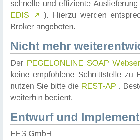
schnelle und effiziente Auslieferun
EDIS
↗
). Hierzu werden entspr
Broker angeboten.
Nicht mehr weiterentwi
Der
PEGELONLINE SOAP Webser
keine empfohlene Schnittstelle z
nutzen Sie bitte die
REST-API
. Bes
weiterhin bedient.
Entwurf und Implement
EES GmbH