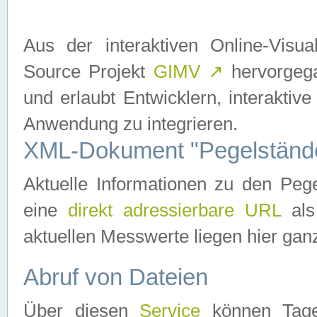
Aus der interaktiven Online-Vis
Source Projekt
GIMV
↗
hervorgega
und erlaubt Entwicklern, interaktive
Anwendung zu integrieren.
XML-Dokument "Pegelständ
Aktuelle Informationen zu den P
eine
direkt adressierbare URL
als
aktuellen Messwerte liegen hier ganz
Abruf von Dateien
Über diesen
Service
können Tages