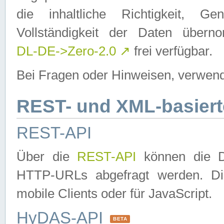
die inhaltliche Richtigkeit, Gen
Vollständigkeit der Daten über
DL-DE->Zero-2.0
↗
frei verfügbar.
Bei Fragen oder Hinweisen, verwend
REST- und XML-basiert
REST-API
Über die
REST-API
können die Da
HTTP-URLs abgefragt werden. Dies
mobile Clients oder für JavaScript.
HyDAS-API
BETA