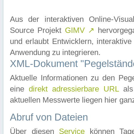
Aus der interaktiven Online-Vis
Source Projekt
GIMV
↗
hervorgega
und erlaubt Entwicklern, interaktive
Anwendung zu integrieren.
XML-Dokument "Pegelständ
Aktuelle Informationen zu den P
eine
direkt adressierbare URL
als
aktuellen Messwerte liegen hier ganz
Abruf von Dateien
Über diesen
Service
können Tages