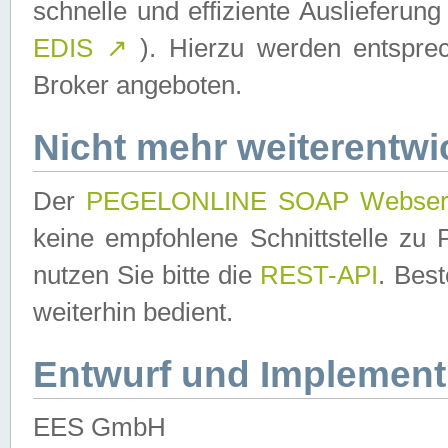
schnelle und effiziente Auslieferun
EDIS
↗
). Hierzu werden entspr
Broker angeboten.
Nicht mehr weiterentwi
Der
PEGELONLINE SOAP Webser
keine empfohlene Schnittstelle z
nutzen Sie bitte die
REST-API
. Bes
weiterhin bedient.
Entwurf und Implement
EES GmbH