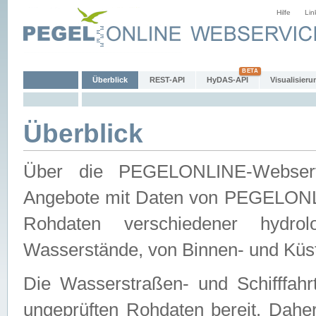
Hilfe
Lin
Überblick
REST-API
HyDAS-API
Visualisieru
Überblick
Über die PEGELONLINE-Webservic
Angebote mit Daten von PEGELONLI
Rohdaten verschiedener hydro
Wasserstände, von Binnen- und Küs
Die Wasserstraßen- und Schifffahr
ungeprüften Rohdaten bereit. Daher