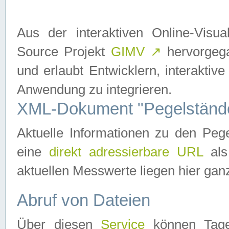
Aus der interaktiven Online-Vis
Source Projekt
GIMV
↗
hervorgega
und erlaubt Entwicklern, interaktive
Anwendung zu integrieren.
XML-Dokument "Pegelständ
Aktuelle Informationen zu den P
eine
direkt adressierbare URL
als
aktuellen Messwerte liegen hier ganz
Abruf von Dateien
Über diesen
Service
können Tages