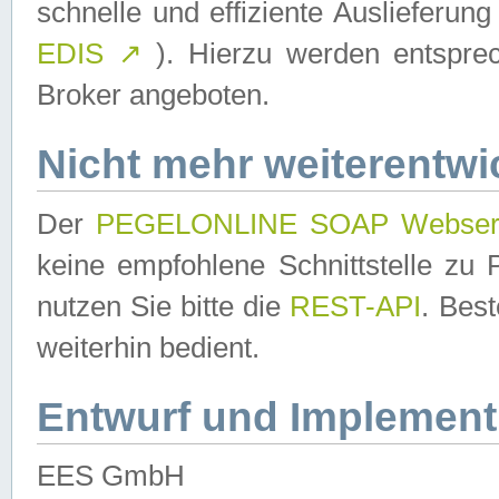
schnelle und effiziente Auslieferun
EDIS
↗
). Hierzu werden entspr
Broker angeboten.
Nicht mehr weiterentwi
Der
PEGELONLINE SOAP Webser
keine empfohlene Schnittstelle z
nutzen Sie bitte die
REST-API
. Bes
weiterhin bedient.
Entwurf und Implement
EES GmbH