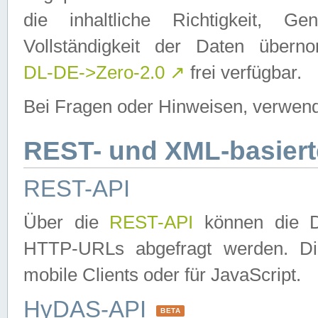
die inhaltliche Richtigkeit, Gen
Vollständigkeit der Daten über
DL-DE->Zero-2.0
↗
frei verfügbar.
Bei Fragen oder Hinweisen, verwend
REST- und XML-basiert
REST-API
Über die
REST-API
können die Da
HTTP-URLs abgefragt werden. Dies
mobile Clients oder für JavaScript.
HyDAS-API
BETA