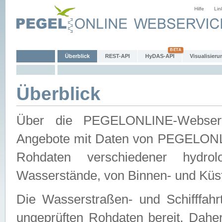
Hilfe
Lin
Überblick
REST-API
HyDAS-API
Visualisieru
Überblick
Über die PEGELONLINE-Webservic
Angebote mit Daten von PEGELONLI
Rohdaten verschiedener hydro
Wasserstände, von Binnen- und Küs
Die Wasserstraßen- und Schifffahr
ungeprüften Rohdaten bereit. Daher