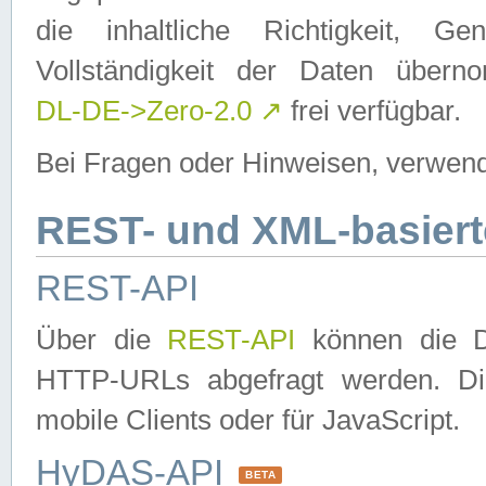
die inhaltliche Richtigkeit, Gen
Vollständigkeit der Daten über
DL-DE->Zero-2.0
↗
frei verfügbar.
Bei Fragen oder Hinweisen, verwend
REST- und XML-basiert
REST-API
Über die
REST-API
können die Da
HTTP-URLs abgefragt werden. Dies
mobile Clients oder für JavaScript.
HyDAS-API
BETA