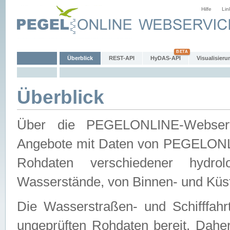
Hilfe
Lin
Überblick
REST-API
HyDAS-API
Visualisieru
Überblick
Über die PEGELONLINE-Webservic
Angebote mit Daten von PEGELONLI
Rohdaten verschiedener hydro
Wasserstände, von Binnen- und Küs
Die Wasserstraßen- und Schifffahr
ungeprüften Rohdaten bereit. Daher