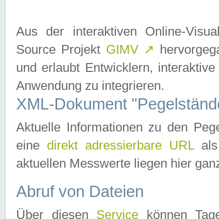
Aus der interaktiven Online-Vis
Source Projekt
GIMV
↗
hervorgega
und erlaubt Entwicklern, interaktive
Anwendung zu integrieren.
XML-Dokument "Pegelständ
Aktuelle Informationen zu den P
eine
direkt adressierbare URL
als
aktuellen Messwerte liegen hier ganz
Abruf von Dateien
Über diesen
Service
können Tages