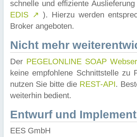
schnelle und effiziente Auslieferun
EDIS
↗
). Hierzu werden entspr
Broker angeboten.
Nicht mehr weiterentwi
Der
PEGELONLINE SOAP Webser
keine empfohlene Schnittstelle z
nutzen Sie bitte die
REST-API
. Bes
weiterhin bedient.
Entwurf und Implement
EES GmbH