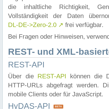
die inhaltliche Richtigkeit, Gen
Vollständigkeit der Daten über
DL-DE->Zero-2.0
↗
frei verfügbar.
Bei Fragen oder Hinweisen, verwend
REST- und XML-basiert
REST-API
Über die
REST-API
können die Da
HTTP-URLs abgefragt werden. Dies
mobile Clients oder für JavaScript.
HyDAS-API
BETA