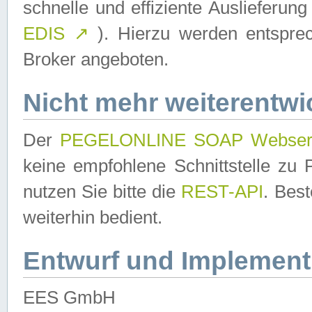
schnelle und effiziente Auslieferun
EDIS
↗
). Hierzu werden entspr
Broker angeboten.
Nicht mehr weiterentwi
Der
PEGELONLINE SOAP Webser
keine empfohlene Schnittstelle z
nutzen Sie bitte die
REST-API
. Bes
weiterhin bedient.
Entwurf und Implement
EES GmbH