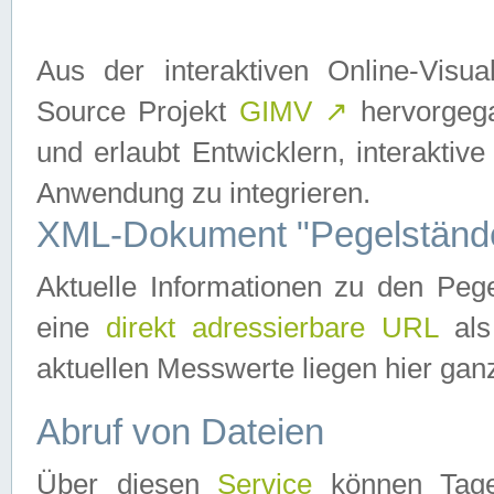
Aus der interaktiven Online-Vis
Source Projekt
GIMV
↗
hervorgega
und erlaubt Entwicklern, interaktive
Anwendung zu integrieren.
XML-Dokument "Pegelständ
Aktuelle Informationen zu den P
eine
direkt adressierbare URL
als
aktuellen Messwerte liegen hier ganz
Abruf von Dateien
Über diesen
Service
können Tages