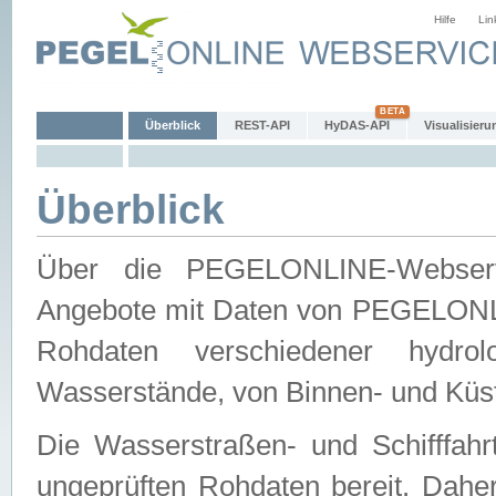
Hilfe
Lin
Überblick
REST-API
HyDAS-API
Visualisieru
Überblick
Über die PEGELONLINE-Webservic
Angebote mit Daten von PEGELONLI
Rohdaten verschiedener hydro
Wasserstände, von Binnen- und Küs
Die Wasserstraßen- und Schifffahr
ungeprüften Rohdaten bereit. Daher