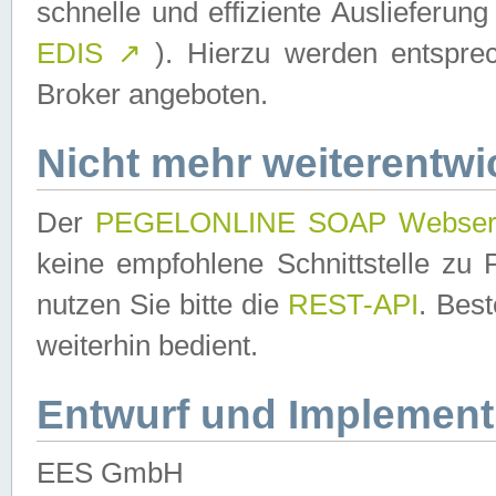
schnelle und effiziente Auslieferun
EDIS
↗
). Hierzu werden entspr
Broker angeboten.
Nicht mehr weiterentwi
Der
PEGELONLINE SOAP Webser
keine empfohlene Schnittstelle z
nutzen Sie bitte die
REST-API
. Bes
weiterhin bedient.
Entwurf und Implement
EES GmbH