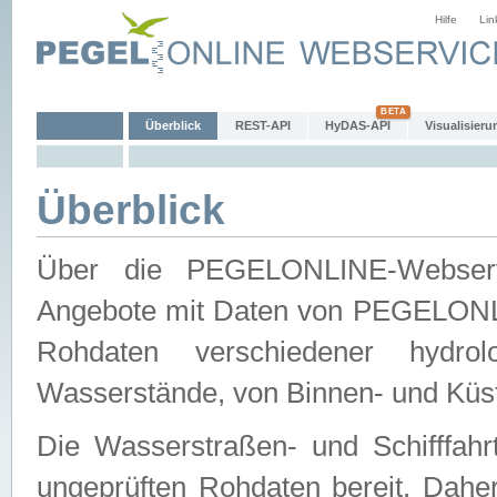
Hilfe
Lin
Überblick
REST-API
HyDAS-API
Visualisieru
Überblick
Über die PEGELONLINE-Webservic
Angebote mit Daten von PEGELONLI
Rohdaten verschiedener hydro
Wasserstände, von Binnen- und Küs
Die Wasserstraßen- und Schifffahr
ungeprüften Rohdaten bereit. Daher