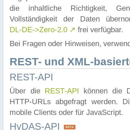
die inhaltliche Richtigkeit, Gen
Vollständigkeit der Daten über
DL-DE->Zero-2.0
↗
frei verfügbar.
Bei Fragen oder Hinweisen, verwend
REST- und XML-basiert
REST-API
Über die
REST-API
können die Da
HTTP-URLs abgefragt werden. Dies
mobile Clients oder für JavaScript.
HyDAS-API
BETA