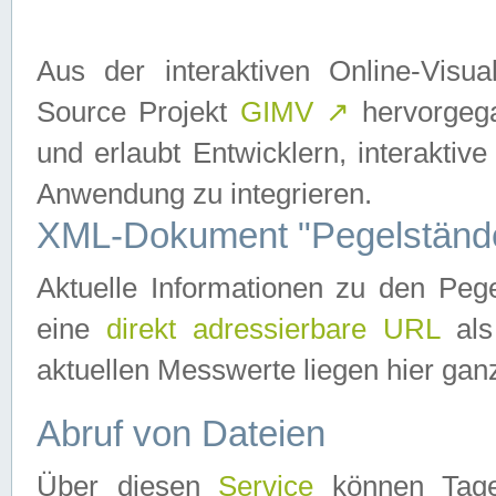
Aus der interaktiven Online-Vis
Source Projekt
GIMV
↗
hervorgega
und erlaubt Entwicklern, interaktive
Anwendung zu integrieren.
XML-Dokument "Pegelständ
Aktuelle Informationen zu den P
eine
direkt adressierbare URL
als
aktuellen Messwerte liegen hier ganz
Abruf von Dateien
Über diesen
Service
können Tages