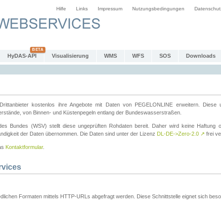
Hilfe
Links
Impressum
Nutzungsbedingungen
Datenschut
HyDAS-API
Visualisierung
WMS
WFS
SOS
Downloads
ttanbieter kostenlos ihre Angebote mit Daten von PEGELONLINE erweitern. Diese u
erstände, von Binnen- und Küstenpegeln entlang der Bundeswasserstraßen.
es Bundes (WSV) stellt diese ungeprüften Rohdaten bereit. Daher wird keine Haftung oder
ständigkeit der Daten übernommen. Die Daten sind unter der Lizenz
DL-DE->Zero-2.0
↗
frei ve
das
Kontaktformular
.
rvices
dlichen Formaten mittels HTTP-URLs abgefragt werden. Diese Schnittstelle eignet sich besond