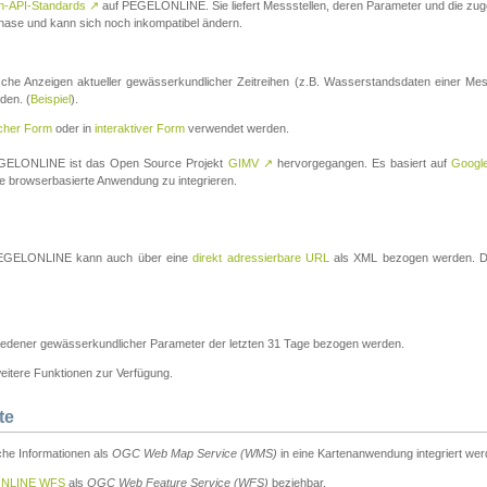
n-API-Standards
↗
auf PEGELONLINE. Sie liefert Messstellen, deren Parameter und die z
a-Phase und kann sich noch inkompatibel ändern.
che Anzeigen aktueller gewässerkundlicher Zeitreihen (z.B. Wasserstandsdaten einer Mes
den. (
Beispiel
).
scher Form
oder in
interaktiver Form
verwendet werden.
 PEGELONLINE ist das Open Source Projekt
GIMV
↗
hervorgegangen. Es basiert auf
Googl
eine browserbasierte Anwendung zu integrieren.
n PEGELONLINE kann auch über eine
direkt adressierbare URL
als XML bezogen werden. Die
edener gewässerkundlicher Parameter der letzten 31 Tage bezogen werden.
tere Funktionen zur Verfügung.
te
he Informationen als
OGC Web Map Service (WMS)
in eine Kartenanwendung integriert wer
NLINE WFS
als
OGC Web Feature Service (WFS)
beziehbar.