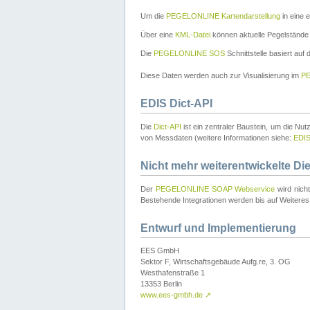
Um die
PEGELONLINE Kartendarstellung
in eine 
Über eine
KML-Datei
können aktuelle Pegelstände
Die
PEGELONLINE SOS
Schnittstelle basiert auf
Diese Daten werden auch zur Visualisierung im
PE
EDIS Dict-API
Die
Dict-API
ist ein zentraler Baustein, um die Nu
von Messdaten (weitere Informationen siehe:
EDI
Nicht mehr weiterentwickelte Di
Der
PEGELONLINE SOAP Webservice
wird nich
Bestehende Integrationen werden bis auf Weiteres 
Entwurf und Implementierung
EES GmbH
Sektor F, Wirtschaftsgebäude Aufg.re, 3. OG
Westhafenstraße 1
13353 Berlin
www.ees-gmbh.de
↗