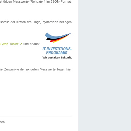
ugehörigen Messwerte (Rohdaten) im JSON-Format.
sstelle der letzten drei Tage) dynamisch bezogen
e Web Toolkit
↗
und erlaubt
 Zeitpunkte der aktuellen Messwerte liegen hier
den.