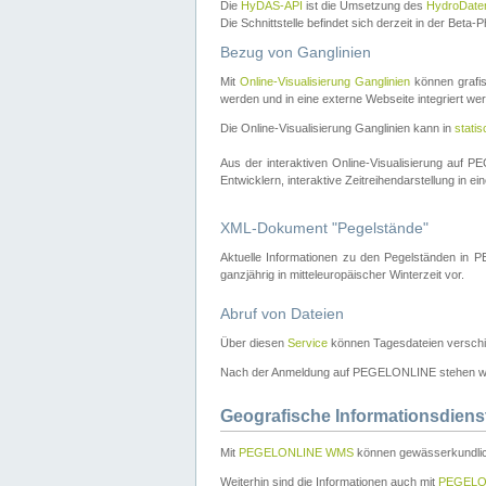
Die
HyDAS-API
ist die Umsetzung des
HydroDate
Die Schnittstelle befindet sich derzeit in der Bet
Bezug von Ganglinien
Mit
Online-Visualisierung Ganglinien
können grafis
werden und in eine externe Webseite integriert wer
Die Online-Visualisierung Ganglinien kann in
stati
Aus der interaktiven Online-Visualisierung auf
Entwicklern, interaktive Zeitreihendarstellung in 
XML-Dokument "Pegelstände"
Aktuelle Informationen zu den Pegelständen i
ganzjährig in mitteleuropäischer Winterzeit vor.
Abruf von Dateien
Über diesen
Service
können Tagesdateien verschi
Nach der Anmeldung auf PEGELONLINE stehen wei
Geografische Informationsdiens
Mit
PEGELONLINE WMS
können gewässerkundlic
Weiterhin sind die Informationen auch mit
PEGELO