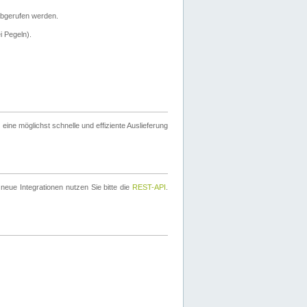
bgerufen werden.
i Pegeln).
ine möglichst schnelle und effiziente Auslieferung
eue Integrationen nutzen Sie bitte die
REST-API
.