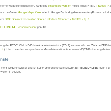
externe Webseite einzubetten, kann eine
einbettbare Version
mittels eines HTML
IFrames
↗
a
 auch auf einer
Google Maps Karte
oder in Google Earth eingebettet werden (Prototyp mit dre
 dem
OGC Sensor Observation Service Interface Standard 2.0 (SOS 2.0)
↗
GELONLINE Sensorwebclient
genutzt.
tzung der PEGELONLINE-Echtzeitdateninfrastruktur (EDIS) zu unterstützen. Ziel von EDIS ist e
S
↗
). Hierzu werden entsprechende Messdatenströme über einen MQTT-Broker angeboten.
enste
t mehr weiterentwickelt und ist keine empfohlene Schnittstelle zu PEGELONLINE mehr. Für n
weiterhin bedient.