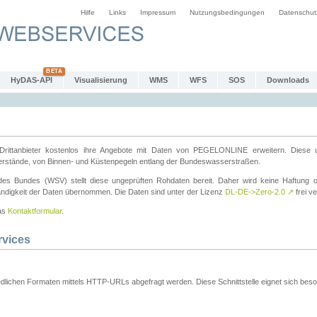
Hilfe
Links
Impressum
Nutzungsbedingungen
Datenschut
HyDAS-API
Visualisierung
WMS
WFS
SOS
Downloads
ttanbieter kostenlos ihre Angebote mit Daten von PEGELONLINE erweitern. Diese u
erstände, von Binnen- und Küstenpegeln entlang der Bundeswasserstraßen.
es Bundes (WSV) stellt diese ungeprüften Rohdaten bereit. Daher wird keine Haftung oder
ständigkeit der Daten übernommen. Die Daten sind unter der Lizenz
DL-DE->Zero-2.0
↗
frei ve
das
Kontaktformular
.
rvices
dlichen Formaten mittels HTTP-URLs abgefragt werden. Diese Schnittstelle eignet sich besond