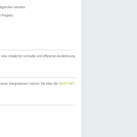
bgerufen werden.
i Pegeln).
ine möglichst schnelle und effiziente Auslieferung
eue Integrationen nutzen Sie bitte die
REST-API
.