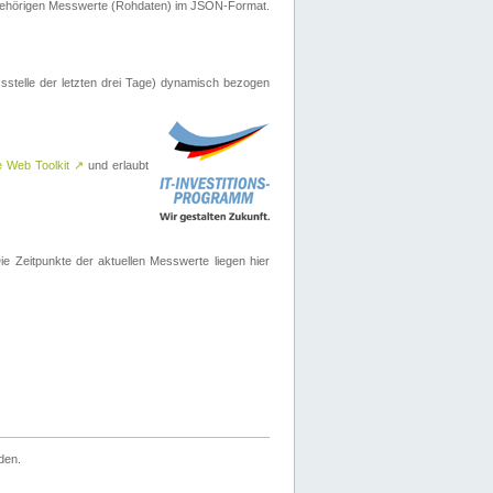
ugehörigen Messwerte (Rohdaten) im JSON-Format.
sstelle der letzten drei Tage) dynamisch bezogen
e Web Toolkit
↗
und erlaubt
 Zeitpunkte der aktuellen Messwerte liegen hier
den.