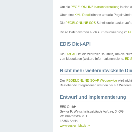
Um die
PEGELONLINE Kartendarstellung
in eine 
Über eine
KML-Datei
können aktuelle Pegelstände
Die
PEGELONLINE SOS
Schnittstelle basiert auf
Diese Daten werden auch zur Visualisierung im
PE
EDIS Dict-API
Die
Dict-API
ist ein zentraler Baustein, um die Nu
von Messdaten (weitere Informationen siehe:
EDI
Nicht mehr weiterentwickelte Di
Der
PEGELONLINE SOAP Webservice
wird nich
Bestehende Integrationen werden bis auf Weiteres 
Entwurf und Implementierung
EES GmbH
Sektor F, Wirtschaftsgebäude Aufg.re, 3. OG
Westhafenstraße 1
13353 Berlin
www.ees-gmbh.de
↗