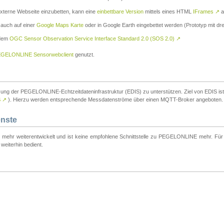
externe Webseite einzubetten, kann eine
einbettbare Version
mittels eines HTML
IFrames
↗
a
 auch auf einer
Google Maps Karte
oder in Google Earth eingebettet werden (Prototyp mit dre
 dem
OGC Sensor Observation Service Interface Standard 2.0 (SOS 2.0)
↗
GELONLINE Sensorwebclient
genutzt.
tzung der PEGELONLINE-Echtzeitdateninfrastruktur (EDIS) zu unterstützen. Ziel von EDIS ist e
S
↗
). Hierzu werden entsprechende Messdatenströme über einen MQTT-Broker angeboten.
enste
t mehr weiterentwickelt und ist keine empfohlene Schnittstelle zu PEGELONLINE mehr. Für n
weiterhin bedient.