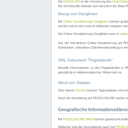
Die
HyDAS-API
ist die Umsetzung des
HydroDate
Die Schnittstelle befindet sich derzeit in der Bet
Bezug von Ganglinien
Mit
Online-Visualisierung Ganglinien
können grafis
werden und in eine externe Webseite integriert wer
Die Online-Visualisierung Ganglinien kann in
stati
Aus der interaktiven Online-Visualisierung auf
Entwicklern, interaktive Zeitreihendarstellung in 
XML-Dokument "Pegelstände"
Aktuelle Informationen zu den Pegelständen i
ganzjährig in mitteleuropäischer Winterzeit vor.
Abruf von Dateien
Über diesen
Service
können Tagesdateien verschi
Nach der Anmeldung auf PEGELONLINE stehen wei
Geografische Informationsdiens
Mit
PEGELONLINE WMS
können gewässerkundlic
Weiterhin sind die Informationen auch mit
PEGELO