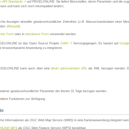
n-API-Standards
↗
auf PEGELONLINE. Sie liefert Messstellen, deren Parameter und die z
a-Phase und kann sich noch inkompatibel ändern.
che Anzeigen aktueller gewässerkundlicher Zeitreihen (z.B. Wasserstandsdaten einer Mes
den. (
Beispiel
).
scher Form
oder in
interaktiver Form
verwendet werden.
 PEGELONLINE ist das Open Source Projekt
GIMV
↗
hervorgegangen. Es basiert auf
Googl
eine browserbasierte Anwendung zu integrieren.
n PEGELONLINE kann auch über eine
direkt adressierbare URL
als XML bezogen werden. Die
edener gewässerkundlicher Parameter der letzten 31 Tage bezogen werden.
tere Funktionen zur Verfügung.
te
he Informationen als
OGC Web Map Service (WMS)
in eine Kartenanwendung integriert wer
NLINE WFS
als
OGC Web Feature Service (WFS)
beziehbar.