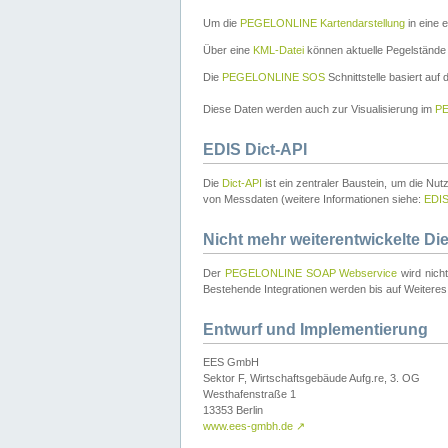
Um die
PEGELONLINE Kartendarstellung
in eine 
Über eine
KML-Datei
können aktuelle Pegelstände
Die
PEGELONLINE SOS
Schnittstelle basiert auf
Diese Daten werden auch zur Visualisierung im
PE
EDIS Dict-API
Die
Dict-API
ist ein zentraler Baustein, um die Nu
von Messdaten (weitere Informationen siehe:
EDI
Nicht mehr weiterentwickelte Di
Der
PEGELONLINE SOAP Webservice
wird nich
Bestehende Integrationen werden bis auf Weiteres 
Entwurf und Implementierung
EES GmbH
Sektor F, Wirtschaftsgebäude Aufg.re, 3. OG
Westhafenstraße 1
13353 Berlin
www.ees-gmbh.de
↗