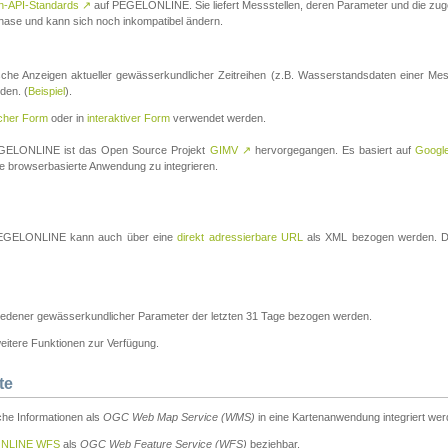
n-API-Standards
↗
auf PEGELONLINE. Sie liefert Messstellen, deren Parameter und die z
a-Phase und kann sich noch inkompatibel ändern.
che Anzeigen aktueller gewässerkundlicher Zeitreihen (z.B. Wasserstandsdaten einer Mes
den. (
Beispiel
).
scher Form
oder in
interaktiver Form
verwendet werden.
 PEGELONLINE ist das Open Source Projekt
GIMV
↗
hervorgegangen. Es basiert auf
Googl
eine browserbasierte Anwendung zu integrieren.
n PEGELONLINE kann auch über eine
direkt adressierbare URL
als XML bezogen werden. Die
edener gewässerkundlicher Parameter der letzten 31 Tage bezogen werden.
tere Funktionen zur Verfügung.
te
he Informationen als
OGC Web Map Service (WMS)
in eine Kartenanwendung integriert wer
NLINE WFS
als
OGC Web Feature Service (WFS)
beziehbar.