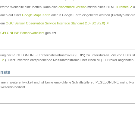
externe Webseite einzubetten, kann eine
einbettbare Version
mittels eines HTML
IFrames
↗
a
 auch auf einer
Google Maps Karte
oder in Google Earth eingebettet werden (Prototyp mit dre
 dem
OGC Sensor Observation Service Interface Standard 2.0 (SOS 2.0)
↗
GELONLINE Sensorwebclient
genutzt.
tzung der PEGELONLINE-Echtzeitdateninfrastruktur (EDIS) zu unterstützen. Ziel von EDIS ist e
S
↗
). Hierzu werden entsprechende Messdatenströme über einen MQTT-Broker angeboten.
enste
t mehr weiterentwickelt und ist keine empfohlene Schnittstelle zu PEGELONLINE mehr. Für n
weiterhin bedient.