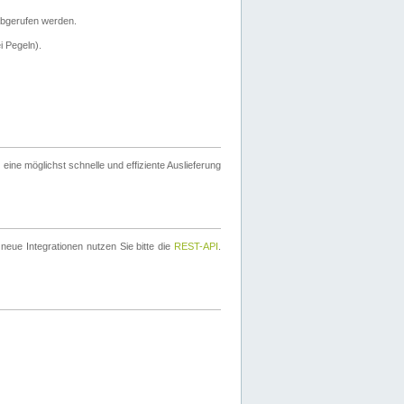
bgerufen werden.
i Pegeln).
ine möglichst schnelle und effiziente Auslieferung
eue Integrationen nutzen Sie bitte die
REST-API
.