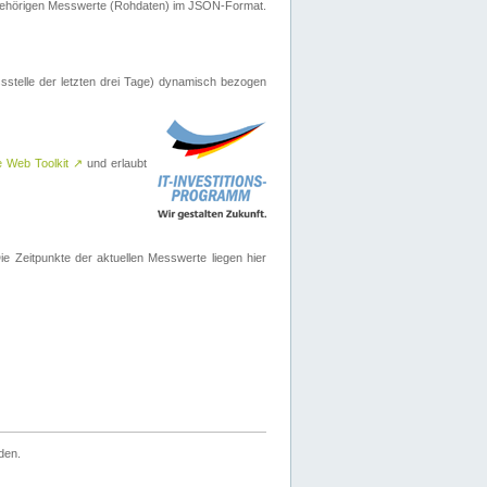
ugehörigen Messwerte (Rohdaten) im JSON-Format.
sstelle der letzten drei Tage) dynamisch bezogen
e Web Toolkit
↗
und erlaubt
 Zeitpunkte der aktuellen Messwerte liegen hier
den.