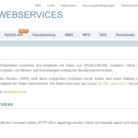
Hilfe
Links
Impressum
Nutzungsbedingungen
Datenschut
HyDAS-API
Visualisierung
WMS
WFS
SOS
Downloads
ttanbieter kostenlos ihre Angebote mit Daten von PEGELONLINE erweitern. Diese u
erstände, von Binnen- und Küstenpegeln entlang der Bundeswasserstraßen.
es Bundes (WSV) stellt diese ungeprüften Rohdaten bereit. Daher wird keine Haftung oder
ständigkeit der Daten übernommen. Die Daten sind unter der Lizenz
DL-DE->Zero-2.0
↗
frei ve
das
Kontaktformular
.
rvices
dlichen Formaten mittels HTTP-URLs abgefragt werden. Diese Schnittstelle eignet sich besond