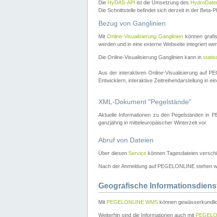
Die
HyDAS-API
ist die Umsetzung des
HydroDate
Die Schnittstelle befindet sich derzeit in der Bet
Bezug von Ganglinien
Mit
Online-Visualisierung Ganglinien
können grafis
werden und in eine externe Webseite integriert wer
Die Online-Visualisierung Ganglinien kann in
stati
Aus der interaktiven Online-Visualisierung auf
Entwicklern, interaktive Zeitreihendarstellung in 
XML-Dokument "Pegelstände"
Aktuelle Informationen zu den Pegelständen i
ganzjährig in mitteleuropäischer Winterzeit vor.
Abruf von Dateien
Über diesen
Service
können Tagesdateien verschi
Nach der Anmeldung auf PEGELONLINE stehen wei
Geografische Informationsdiens
Mit
PEGELONLINE WMS
können gewässerkundlic
Weiterhin sind die Informationen auch mit
PEGELO