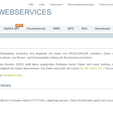
Hilfe
Links
Impressum
Nutzungsbedingungen
Datenschut
HyDAS-API
Visualisierung
WMS
WFS
SOS
Downloads
ttanbieter kostenlos ihre Angebote mit Daten von PEGELONLINE erweitern. Diese u
erstände, von Binnen- und Küstenpegeln entlang der Bundeswasserstraßen.
es Bundes (WSV) stellt diese ungeprüften Rohdaten bereit. Daher wird keine Haftung oder
ständigkeit der Daten übernommen. Die Daten sind unter der Lizenz
DL-DE->Zero-2.0
↗
frei ve
das
Kontaktformular
.
rvices
dlichen Formaten mittels HTTP-URLs abgefragt werden. Diese Schnittstelle eignet sich besond