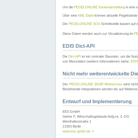
Um die
PEGELONLINE Kartendarstellung
in eine 
Über eine
KML-Datei
können aktuelle Pegelstände
Die
PEGELONLINE SOS
Schnittstelle basiert auf
Diese Daten werden auch zur Visualisierung im
PE
EDIS Dict-API
Die
Dict-API
ist ein zentraler Baustein, um die Nu
von Messdaten (weitere Informationen siehe:
EDI
Nicht mehr weiterentwickelte Di
Der
PEGELONLINE SOAP Webservice
wird nich
Bestehende Integrationen werden bis auf Weiteres 
Entwurf und Implementierung
EES GmbH
Sektor F, Wirtschaftsgebäude Aufg.re, 3. OG
Westhafenstraße 1
13353 Berlin
www.ees-gmbh.de
↗