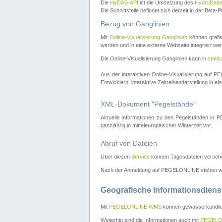
Die
HyDAS-API
ist die Umsetzung des
HydroDate
Die Schnittstelle befindet sich derzeit in der Bet
Bezug von Ganglinien
Mit
Online-Visualisierung Ganglinien
können grafis
werden und in eine externe Webseite integriert wer
Die Online-Visualisierung Ganglinien kann in
stati
Aus der interaktiven Online-Visualisierung auf
Entwicklern, interaktive Zeitreihendarstellung in 
XML-Dokument "Pegelstände"
Aktuelle Informationen zu den Pegelständen i
ganzjährig in mitteleuropäischer Winterzeit vor.
Abruf von Dateien
Über diesen
Service
können Tagesdateien verschi
Nach der Anmeldung auf PEGELONLINE stehen wei
Geografische Informationsdiens
Mit
PEGELONLINE WMS
können gewässerkundlic
Weiterhin sind die Informationen auch mit
PEGELO