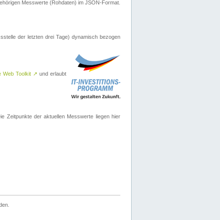
ugehörigen Messwerte (Rohdaten) im JSON-Format.
sstelle der letzten drei Tage) dynamisch bezogen
e Web Toolkit
↗
und erlaubt
 Zeitpunkte der aktuellen Messwerte liegen hier
den.