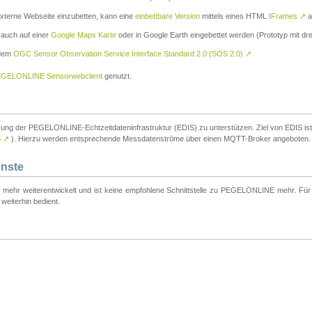
externe Webseite einzubetten, kann eine
einbettbare Version
mittels eines HTML
IFrames
↗
a
 auch auf einer
Google Maps Karte
oder in Google Earth eingebettet werden (Prototyp mit dre
 dem
OGC Sensor Observation Service Interface Standard 2.0 (SOS 2.0)
↗
GELONLINE Sensorwebclient
genutzt.
tzung der PEGELONLINE-Echtzeitdateninfrastruktur (EDIS) zu unterstützen. Ziel von EDIS ist e
S
↗
). Hierzu werden entsprechende Messdatenströme über einen MQTT-Broker angeboten.
enste
t mehr weiterentwickelt und ist keine empfohlene Schnittstelle zu PEGELONLINE mehr. Für n
weiterhin bedient.