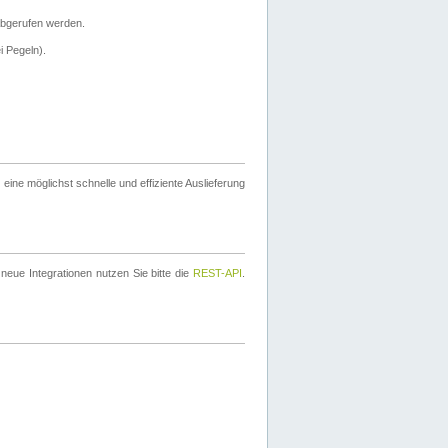
bgerufen werden.
i Pegeln).
ine möglichst schnelle und effiziente Auslieferung
eue Integrationen nutzen Sie bitte die
REST-API
.