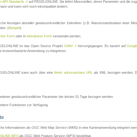
n-API-Standards
↗
auf PEGELONLINE. Sie liefert Messstellen, deren Parameter und die z
a-Phase und kann sich noch inkompatibel ändern.
che Anzeigen aktueller gewässerkundlicher Zeitreihen (z.B. Wasserstandsdaten einer Mes
den. (
Beispiel
).
scher Form
oder in
interaktiver Form
verwendet werden.
 PEGELONLINE ist das Open Source Projekt
GIMV
↗
hervorgegangen. Es basiert auf
Googl
eine browserbasierte Anwendung zu integrieren.
n PEGELONLINE kann auch über eine
direkt adressierbare URL
als XML bezogen werden. Die
edener gewässerkundlicher Parameter der letzten 31 Tage bezogen werden.
tere Funktionen zur Verfügung.
te
he Informationen als
OGC Web Map Service (WMS)
in eine Kartenanwendung integriert wer
NLINE WFS
als
OGC Web Feature Service (WFS)
beziehbar.