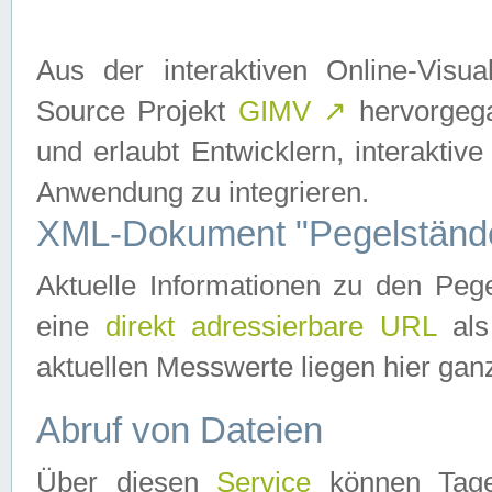
Aus der interaktiven Online-Vis
Source Projekt
GIMV
↗
hervorgega
und erlaubt Entwicklern, interaktive
Anwendung zu integrieren.
XML-Dokument "Pegelständ
Aktuelle Informationen zu den P
eine
direkt adressierbare URL
als
aktuellen Messwerte liegen hier ganz
Abruf von Dateien
Über diesen
Service
können Tages