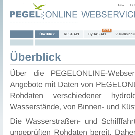
Hilfe
Lin
Überblick
REST-API
HyDAS-API
Visualisieru
Überblick
Über die PEGELONLINE-Webservic
Angebote mit Daten von PEGELONLI
Rohdaten verschiedener hydro
Wasserstände, von Binnen- und Küs
Die Wasserstraßen- und Schifffahr
ungeprüften Rohdaten bereit. Daher