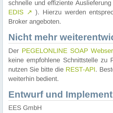
schnelle und effiziente Auslieferun
EDIS
↗
). Hierzu werden entspr
Broker angeboten.
Nicht mehr weiterentwi
Der
PEGELONLINE SOAP Webser
keine empfohlene Schnittstelle z
nutzen Sie bitte die
REST-API
. Bes
weiterhin bedient.
Entwurf und Implement
EES GmbH