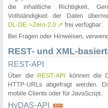
die inhaltliche Richtigkeit, Gen
Vollständigkeit der Daten über
DL-DE->Zero-2.0
↗
frei verfügbar.
Bei Fragen oder Hinweisen, verwend
REST- und XML-basiert
REST-API
Über die
REST-API
können die Da
HTTP-URLs abgefragt werden. Dies
mobile Clients oder für JavaScript.
HyDAS-API
BETA