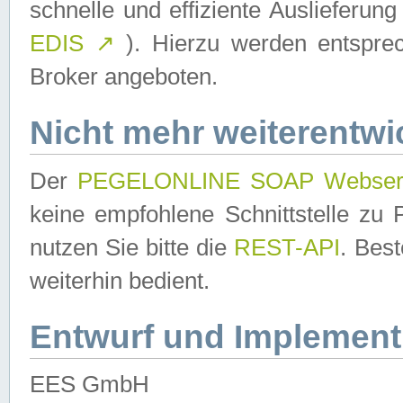
schnelle und effiziente Auslieferun
EDIS
↗
). Hierzu werden entspr
Broker angeboten.
Nicht mehr weiterentwi
Der
PEGELONLINE SOAP Webser
keine empfohlene Schnittstelle z
nutzen Sie bitte die
REST-API
. Bes
weiterhin bedient.
Entwurf und Implement
EES GmbH