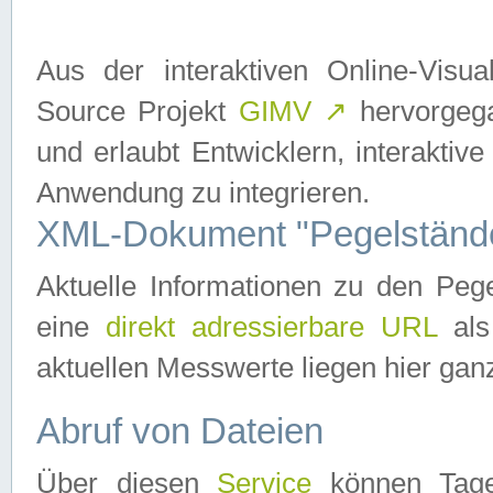
Aus der interaktiven Online-Vis
Source Projekt
GIMV
↗
hervorgega
und erlaubt Entwicklern, interaktive
Anwendung zu integrieren.
XML-Dokument "Pegelständ
Aktuelle Informationen zu den P
eine
direkt adressierbare URL
als
aktuellen Messwerte liegen hier ganz
Abruf von Dateien
Über diesen
Service
können Tages