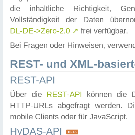
die inhaltliche Richtigkeit, Gen
Vollständigkeit der Daten über
DL-DE->Zero-2.0
↗
frei verfügbar.
Bei Fragen oder Hinweisen, verwend
REST- und XML-basiert
REST-API
Über die
REST-API
können die Da
HTTP-URLs abgefragt werden. Dies
mobile Clients oder für JavaScript.
HyDAS-API
BETA