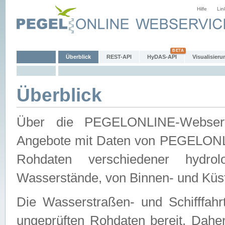
Hilfe
Lin
Überblick
REST-API
HyDAS-API
Visualisieru
Überblick
Über die PEGELONLINE-Webservic
Angebote mit Daten von PEGELONLI
Rohdaten verschiedener hydro
Wasserstände, von Binnen- und Küs
Die Wasserstraßen- und Schifffahr
ungeprüften Rohdaten bereit. Daher