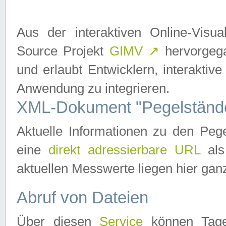
Aus der interaktiven Online-Vis
Source Projekt
GIMV
↗
hervorgega
und erlaubt Entwicklern, interaktive
Anwendung zu integrieren.
XML-Dokument "Pegelständ
Aktuelle Informationen zu den P
eine
direkt adressierbare URL
als
aktuellen Messwerte liegen hier ganz
Abruf von Dateien
Über diesen
Service
können Tages