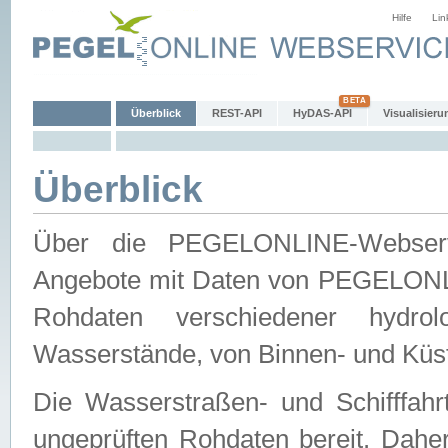
Hilfe
Lin
Überblick
REST-API
HyDAS-API
Visualisieru
Überblick
Über die PEGELONLINE-Webservic
Angebote mit Daten von PEGELONLI
Rohdaten verschiedener hydro
Wasserstände, von Binnen- und Küs
Die Wasserstraßen- und Schifffahr
ungeprüften Rohdaten bereit. Daher