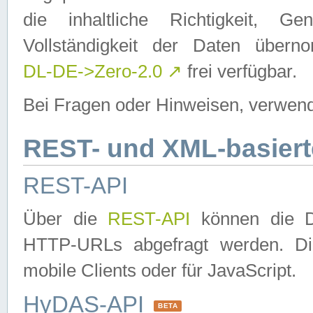
die inhaltliche Richtigkeit, Gen
Vollständigkeit der Daten über
DL-DE->Zero-2.0
↗
frei verfügbar.
Bei Fragen oder Hinweisen, verwend
REST- und XML-basiert
REST-API
Über die
REST-API
können die Da
HTTP-URLs abgefragt werden. Dies
mobile Clients oder für JavaScript.
HyDAS-API
BETA