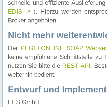
schnelle und effiziente Auslieferun
EDIS
↗
). Hierzu werden entspr
Broker angeboten.
Nicht mehr weiterentwi
Der
PEGELONLINE SOAP Webser
keine empfohlene Schnittstelle z
nutzen Sie bitte die
REST-API
. Bes
weiterhin bedient.
Entwurf und Implement
EES GmbH