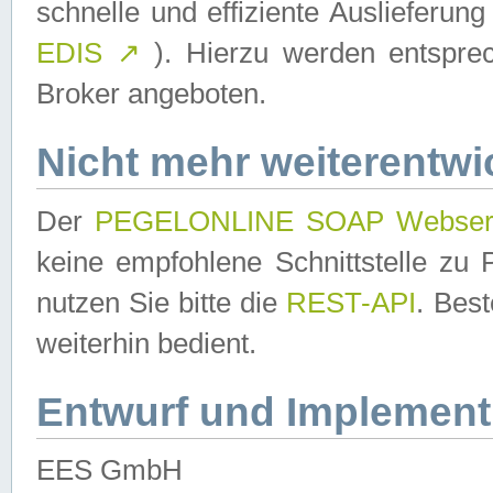
schnelle und effiziente Auslieferun
EDIS
↗
). Hierzu werden entspr
Broker angeboten.
Nicht mehr weiterentwi
Der
PEGELONLINE SOAP Webser
keine empfohlene Schnittstelle z
nutzen Sie bitte die
REST-API
. Bes
weiterhin bedient.
Entwurf und Implement
EES GmbH