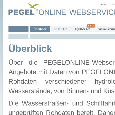
Hilfe
Lin
Überblick
REST-API
HyDAS-API
Visualisieru
Überblick
Über die PEGELONLINE-Webservic
Angebote mit Daten von PEGELONLI
Rohdaten verschiedener hydro
Wasserstände, von Binnen- und Küs
Die Wasserstraßen- und Schifffahr
ungeprüften Rohdaten bereit. Daher