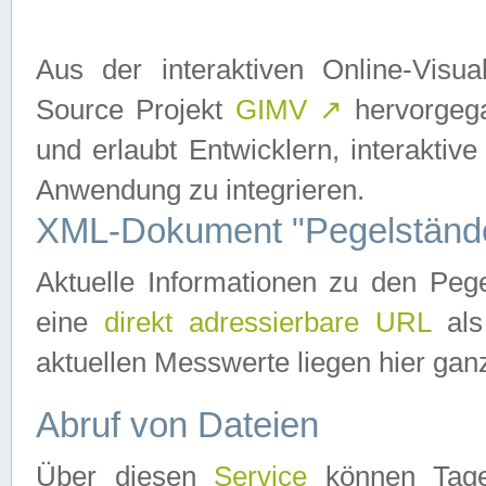
Aus der interaktiven Online-Vis
Source Projekt
GIMV
↗
hervorgega
und erlaubt Entwicklern, interaktive
Anwendung zu integrieren.
XML-Dokument "Pegelständ
Aktuelle Informationen zu den P
eine
direkt adressierbare URL
als
aktuellen Messwerte liegen hier ganz
Abruf von Dateien
Über diesen
Service
können Tages