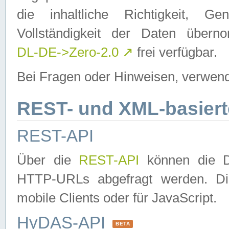
die inhaltliche Richtigkeit, Gen
Vollständigkeit der Daten über
DL-DE->Zero-2.0
↗
frei verfügbar.
Bei Fragen oder Hinweisen, verwend
REST- und XML-basiert
REST-API
Über die
REST-API
können die Da
HTTP-URLs abgefragt werden. Dies
mobile Clients oder für JavaScript.
HyDAS-API
BETA